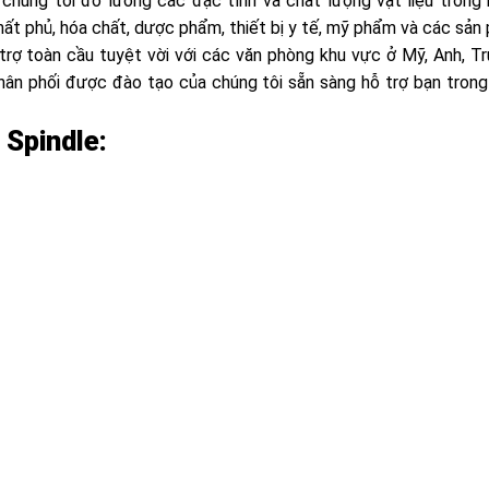
 chúng tôi đo lường các đặc tính và chất lượng vật liệu trong
hất phủ, hóa chất, dược phẩm, thiết bị y tế, mỹ phẩm và các sản 
rợ toàn cầu tuyệt vời với các văn phòng khu vực ở Mỹ, Anh, T
hân phối được đào tạo của chúng tôi sẵn sàng hỗ trợ bạn trong
 Spindle: