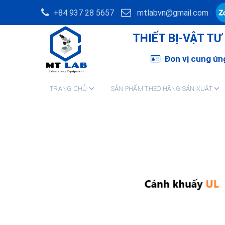
Skip
+84 937 28 5657
mtlabvn@gmail.com
to
content
THIẾT BỊ-VẬT T
Đơn vị cung ứng
TRANG CHỦ
SẢN PHẨM THEO HÃNG SẢN XUẤT