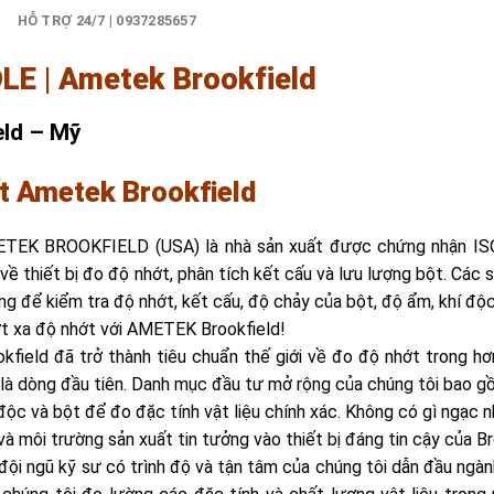
)
HỖ TRỢ 24/7 | 0937285657
E | Ametek Brookfield
eld – Mỹ
ất Ametek Brookfield
TEK BROOKFIELD (USA) là nhà sản xuất được chứng nhận ISO
 về thiết bị đo độ nhớt, phân tích kết cấu và lưu lượng bột. Các
g để kiểm tra độ nhớt, kết cấu, độ chảy của bột, độ ẩm, khí độc,
t xa độ nhớt với AMETEK Brookfield!
okfield đã trở thành tiêu chuẩn thế giới về đo độ nhớt trong 
 là dòng đầu tiên. Danh mục đầu tư mở rộng của chúng tôi bao g
độc và bột để đo đặc tính vật liệu chính xác. Không có gì ngạc n
à môi trường sản xuất tin tưởng vào thiết bị đáng tin cậy của Br
 đội ngũ kỹ sư có trình độ và tận tâm của chúng tôi dẫn đầu ngà