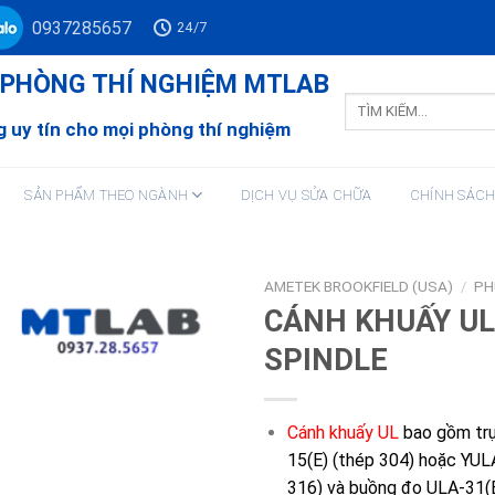
0937285657
24/7
Ư PHÒNG THÍ NGHIỆM MTLAB
Tìm
kiếm:
 uy tín cho mọi phòng thí nghiệm
SẢN PHẨM THEO NGÀNH
DỊCH VỤ SỬA CHỮA
CHÍNH SÁC
AMETEK BROOKFIELD (USA)
/
PH
CÁNH KHUẤY UL
SPINDLE
Cánh khuấy UL
bao gồm tr
15(E) (thép 304) hoặc YUL
316) và buồng đo ULA-31(E