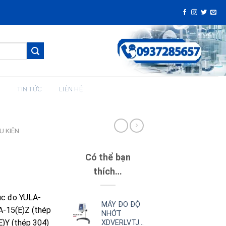
H
TIN TỨC
LIÊN HỆ
Ụ KIỆN
Có thể bạn
thích…
ục đo YULA-
MÁY ĐO ĐỘ
A-15(E)Z (thép
NHỚT
)Y (thép 304)
XDVERLVTJ00G00|DVER