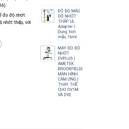
6).
BỘ ĐO MẪU
ể đo độ nhớt
ĐỘ NHỚT
THẤP UL
ộ nhớt thấp, với
Adapter |
Dung tích
mẫu 16ml
MÁY ĐO ĐỘ
NHỚT
DVPLUS |
AMETEK
BROOKFIELD|
MÀN HÌNH
CẢM ỨNG |
THAY THẾ
CHO DV1M
VÀ DVE