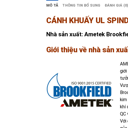
MÔ TẢ
THÔNG TIN BỔ SUNG
ĐÁNH GIÁ (0
CÁNH KHUẤY UL SPINDL
Nhà sản xuất: Ametek Brookfi
Giới thiệu về nhà sản xu
AME
giới
tưởn
Vượ
Bro
kim
khí 
QC v
Với