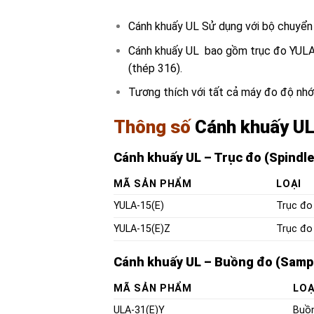
Cánh khuấy UL Sử dụng với bộ chuyển 
Cánh khuấy UL bao gồm trục đo YULA-
(thép 316).
Tương thích với tất cả máy đo độ nhớt
Thông số
C
ánh khuấy UL
Cánh khuấy UL – Trục đo (Spindle
MÃ SẢN PHẨM
LOẠI
YULA-15(E)
Trục đo
YULA-15(E)Z
Trục đo
Cánh khuấy UL – Buồng đo (Samp
MÃ SẢN PHẨM
LOẠ
ULA-31(E)Y
Buồn