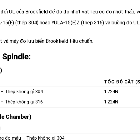
đổi UL của Brookfield để đo độ nhớt vật liệu có độ nhớt thấp, v
15(E) (thép 304) hoặc YULA-15(E)Z (thép 316) và buồng đo UL
 và máy đo lưu biến Brookfield tiêu chuẩn.
 Spindle:
)
TỐC ĐỘ CẮT (
 – Thép không gỉ 304
1.224N
 – Thép không gỉ 316
1.224N
le Chamber)
I
g đo mẫu – Thép không gỉ 304