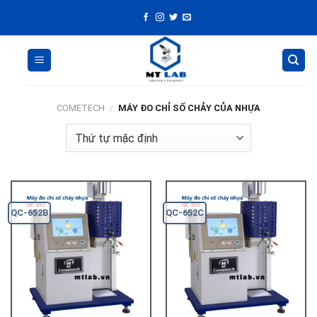
Skip
to
content
COMETECH
/
MÁY ĐO CHỈ SỐ CHẢY CỦA NHỰA
QC-652B
QC-652C