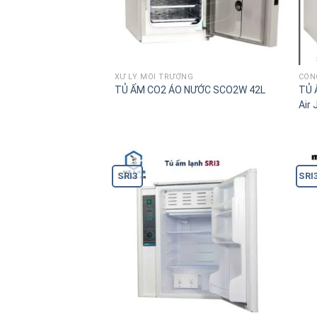
XỬ LÝ MÔI TRƯỜNG
CÔN
TỦ ẤM CO2 ÁO NƯỚC SCO2W 42L
TỦ 
Air
SRI3
SRI