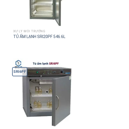
XỬ LÝ MÔI TRƯỜNG
TỦ ẤM LẠNH SRI20PF 546.6L
SRI6PF