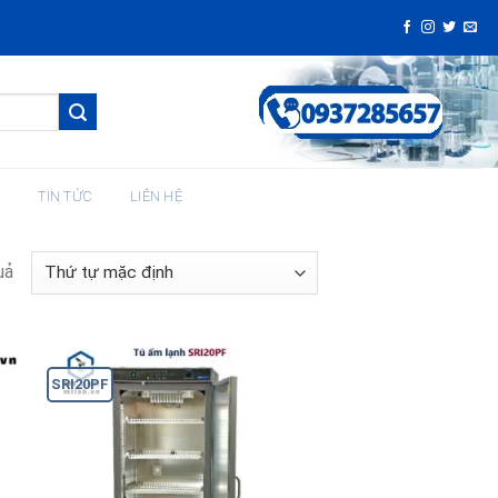
H
TIN TỨC
LIÊN HỆ
uả
SRI20PF