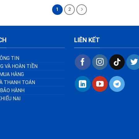
1
2
CH
LIÊN KẾT
ÔNG TIN
G VÀ HOÀN TIỀN
MUA HÀNG
VÀ THANH TOÁN
 BẢO HÀNH
KHIẾU NẠI