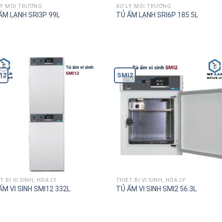
LÝ MÔI TRƯỜNG
XỬ LÝ MÔI TRƯỜNG
ẤM LẠNH SRI3P 99L
TỦ ẤM LẠNH SRI6P 185.5L
12
SMI2
T BỊ VI SINH, HÓA LÝ
THIÊT BỊ VI SINH, HÓA LÝ
ẤM VI SINH SMI12 332L
TỦ ẤM VI SINH SMI2 56.3L