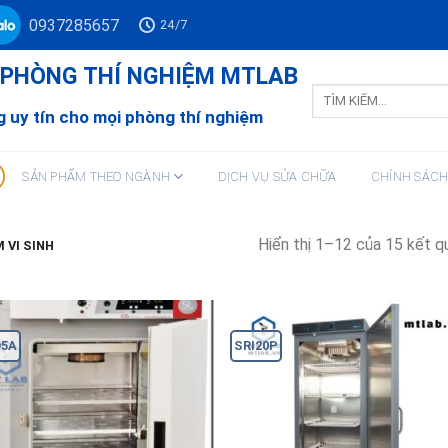
0937285657
24/7
Ư PHÒNG THÍ NGHIỆM MTLAB
Tìm
kiếm:
 uy tín cho mọi phòng thí nghiệm
SẢN PHẨM THEO NGÀNH
DỊCH VỤ SỬA CHỮA
CHÍNH SÁC
Hiển thị 1–12 của 15 kết q
 VI SINH
5A
SRI20P