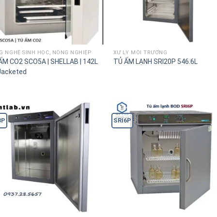
G NGHỆ SINH HỌC, NÔNG NGHIỆP
XỬ LÝ MÔI TRƯỜNG
ẤM CO2 SCO5A | SHELLAB | 142L
TỦ ẤM LẠNH SRI20P 546.6L
 Jacketed
3P
SRI6P