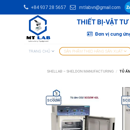
Skip
+84 937 28 5657
mtlabvn@gmail.com
to
content
THIẾT BỊ-VẬT T
Đơn vị cung ứng
TRANG CHỦ
SẢN PHẨM THEO HÃNG SẢN XUẤT
SHELLAB – SHELDON MANUFACTURING
/
TỦ ẤM
SCO2W
SCO