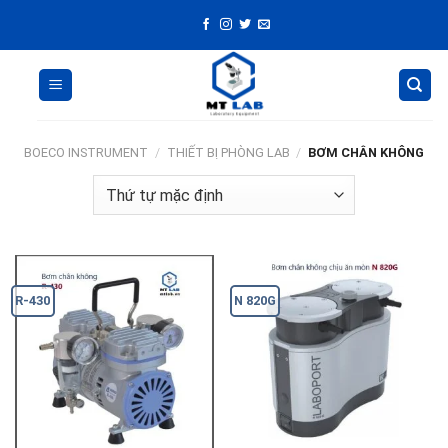
Skip
to
content
BOECO INSTRUMENT
/
THIẾT BỊ PHÒNG LAB
/
BƠM CHÂN KHÔNG
R-430
N 820G