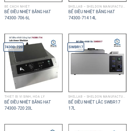
BỂ CÁCH NHIỆT
SHELLAB – SHELDON MANUFACTURING
BỂ ĐIỀU NHIỆT BẰNG HẠT
BỂ ĐIỀU NHIỆT BẰNG HẠT
74300-706 6L
74300-714 14L
74300-720
SWBR17
THIÊT BỊ VI SINH, HÓA LÝ
SHELLAB – SHELDON MANUFACTURING
BỂ ĐIỀU NHIỆT BẰNG HẠT
BỂ ĐIỀU NHIỆT LẮC SWBR17
74300-720 20L
17L