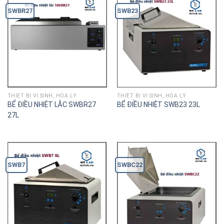
SWBR27
SWB23
THIÊT BỊ VI SINH, HÓA LÝ
THIÊT BỊ VI SINH, HÓA LÝ
BỂ ĐIỀU NHIỆT LẮC SWBR27
BỂ ĐIỀU NHIỆT SWB23 23L
27L
SWB7
SWBC22