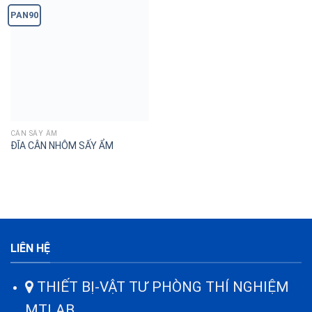
PAN90
CÂN SẤY ẨM
ĐĨA CÂN NHÔM SẤY ẨM
LIÊN HỆ
THIẾT BỊ-VẬT TƯ PHÒNG THÍ NGHIỆM
MTLAB