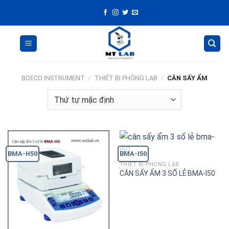
Skip
to
content
BOECO INSTRUMENT
/
THIẾT BỊ PHÒNG LAB
/
CÂN SẤY ẨM
BMA-H50
BMA-I50
THIẾT BỊ PHÒNG LAB
CÂN SẤY ẨM 3 SỐ LẺ BMA-I50