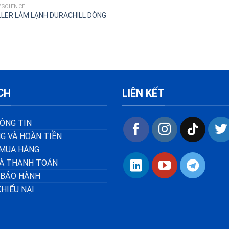
YSCIENCE
LLER LÀM LẠNH DURACHILL DÒNG
CH
LIÊN KẾT
ÔNG TIN
G VÀ HOÀN TIỀN
MUA HÀNG
VÀ THANH TOÁN
 BẢO HÀNH
KHIẾU NẠI