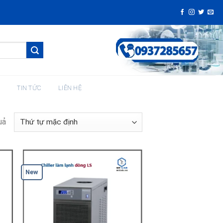
H
TIN TỨC
LIÊN HỆ
uả
New