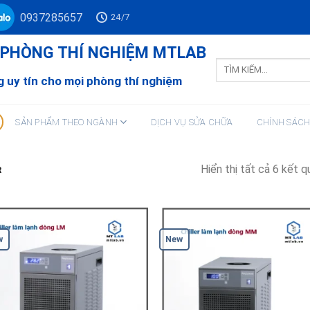
0937285657
24/7
Ư PHÒNG THÍ NGHIỆM MTLAB
Tìm
kiếm:
 uy tín cho mọi phòng thí nghiệm
SẢN PHẨM THEO NGÀNH
DỊCH VỤ SỬA CHỮA
CHÍNH SÁC
Hiển thị tất cả 6 kết q
R
w
New