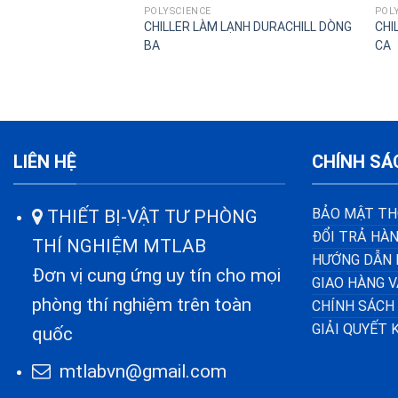
POLYSCIENCE
POL
CHILLER LÀM LẠNH DURACHILL DÒNG
CHI
BA
CA
LIÊN HỆ
CHÍNH SÁ
BẢO MẬT TH
THIẾT BỊ-VẬT TƯ PHÒNG
ĐỔI TRẢ HÀN
THÍ NGHIỆM MTLAB
HƯỚNG DẪN 
Đơn vị cung ứng uy tín cho mọi
GIAO HÀNG 
phòng thí nghiệm trên toàn
CHÍNH SÁCH
GIẢI QUYẾT 
quốc
mtlabvn@gmail.com