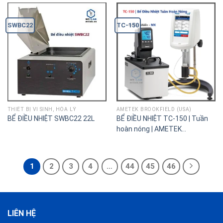
SWBC22
TC-150
THIÊT BỊ VI SINH, HÓA LÝ
AMETEK BROOKFIELD (USA)
BỂ ĐIỀU NHIỆT SWBC22 22L
BỂ ĐIỀU NHIỆT TC-150 | Tuần
hoàn nóng | AMETEK
BROOKFIELD
1
2
3
4
…
44
45
46
LIÊN HỆ