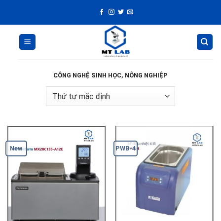
Skip
to
content
CÔNG NGHỆ SINH HỌC, NÔNG NGHIỆP
New
PWB-4