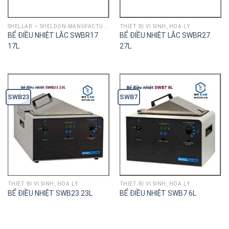
SHELLAB – SHELDON MANUFACTURING
THIÊT BỊ VI SINH, HÓA LÝ
BỂ ĐIỀU NHIỆT LẮC SWBR17
BỂ ĐIỀU NHIỆT LẮC SWBR27
17L
27L
SWB23
SWB7
THIÊT BỊ VI SINH, HÓA LÝ
THIÊT BỊ VI SINH, HÓA LÝ
BỂ ĐIỀU NHIỆT SWB23 23L
BỂ ĐIỀU NHIỆT SWB7 6L