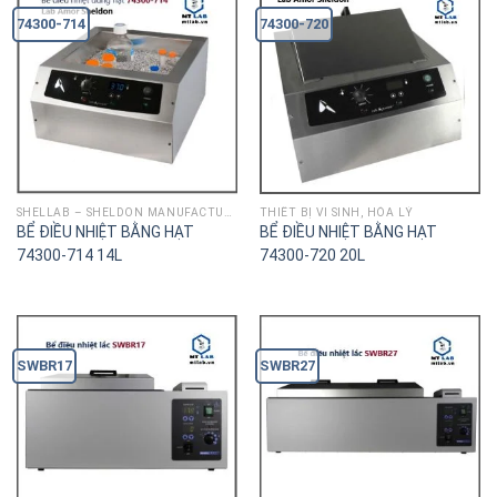
74300-714
74300-720
SHELLAB – SHELDON MANUFACTURING
THIÊT BỊ VI SINH, HÓA LÝ
BỂ ĐIỀU NHIỆT BẰNG HẠT
BỂ ĐIỀU NHIỆT BẰNG HẠT
74300-714 14L
74300-720 20L
SWBR17
SWBR27