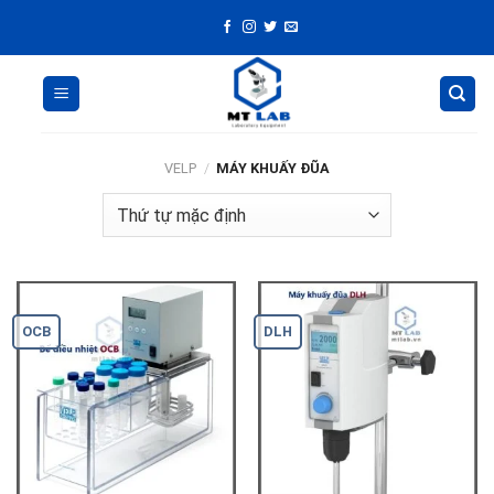
Skip
to
content
VELP
/
MÁY KHUẤY ĐŨA
OCB
DLH