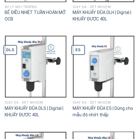
XỬ LÝ MÔI TRƯỜNG
GIÀY DA - DỆT NHUỘM
BỂ ĐIỀU NHIỆT TUẦN HOÀN MỞ
MÁY KHUẤY ĐŨA DLH | Digital |
OCB
KHUẤY ĐƯỢC 40L
DLS
ES
GIÀY DA - DỆT NHUỘM
GIÀY DA - DỆT NHUỘM
MÁY KHUẤY ĐŨA DLS | Digital |
MÁY KHUẤY ĐŨA ES | Dùng cho
KHUẤY ĐƯỢC 40L
mẫu độ nhớt thấp