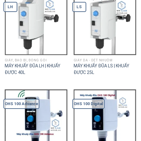
LH
LS
GIẤY, BAO BÌ, ĐÓNG GÓI
GIÀY DA - DỆT NHUỘM
MÁY KHUẤY ĐŨA LH | KHUẤY
MÁY KHUẤY ĐŨA LS | KHUẤY
ĐƯỢC 40L
ĐƯỢC 25L
OHS 100 Advance
OHS 100 Digital