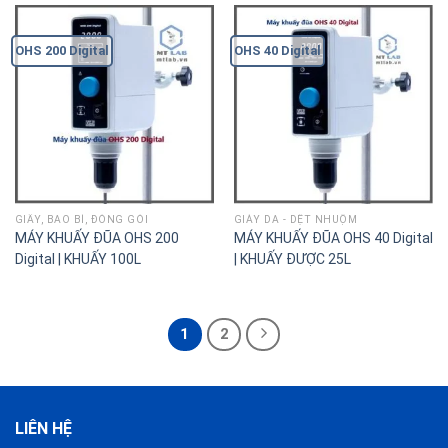
OHS 200 Digital
OHS 40 Digital
GIẤY, BAO BÌ, ĐÓNG GÓI
GIÀY DA - DỆT NHUỘM
MÁY KHUẤY ĐŨA OHS 200
MÁY KHUẤY ĐŨA OHS 40 Digital
Digital | KHUẤY 100L
| KHUẤY ĐƯỢC 25L
1
2
LIÊN HỆ