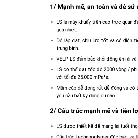
1/ Mạnh mẽ, an toàn và dễ sử
LS là máy khuấy trên cao trực quan đ
quá nhiệt.
Dễ lắp đặt, chịu lực tốt và có diện 
trung bình.
VELP LS đảm bảo khởi động êm ái và 
LS có thể đạt tốc độ 2000 vòng / phút 
với tối đa 25.000 mPa*s.
Mâm cặp dễ đóng rất dễ đóng và có t
yêu cầu bất kỳ dụng cụ nào.
2/ Cấu trúc mạnh mẽ và tiện lợ
LS được thiết kế để mang lại tuổi thọ
Cấu trúc technopolymer đặc biệt và IP