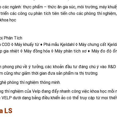
ác ngành: thực phẩm – thức ăn gia súc, môi trường, máy khuấy,
triển các công cụ phân tích tiên tiến cho các phòng thí nghiệm
khoa học
bị Phân Tích
h COD ◊ Máy khuấy từ ♦ Phá mẫu Kjeldahl ◊ Máy chưng cất Kjeld
p gia nhiệt ◊ Máy đồng hóa ◊ Máy phân tích xơ ♦ Máy đo độ ổn
ản phong phú về ý tưởng, các khoản đầu tư đáng chú ý vào R&D 
m cũng như giảm thời gian đưa sản phẩm ra thị trường.
ghệ phòng thí nghiệm thông minh.
òng thí nghiệm của Velp đang đẩy nhanh công việc khoa học mỗi
VELP dưới dạng bảng điều khiển ảo có thể truy cập từ mọi thiết b
a LS