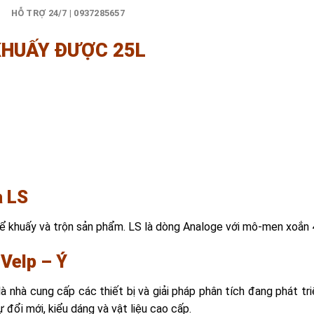
)
HỖ TRỢ 24/7 | 0937285657
KHUẤY ĐƯỢC 25L
a LS
để khuấy và trộn sản phẩm. LS là dòng Analoge với mô-men xoắn
 Velp – Ý
 nhà cung cấp các thiết bị và giải pháp phân tích đang phát tr
 đổi mới, kiểu dáng và vật liệu cao cấp.