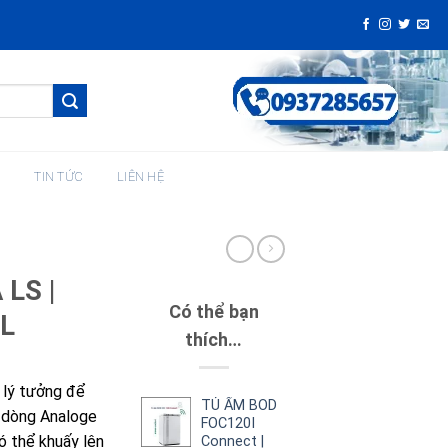
H
TIN TỨC
LIÊN HỆ
LS |
Có thể bạn
L
thích…
p lý tưởng để
TỦ ẤM BOD
 dòng Analoge
FOC120I
ó thể khuấy lên
Connect |