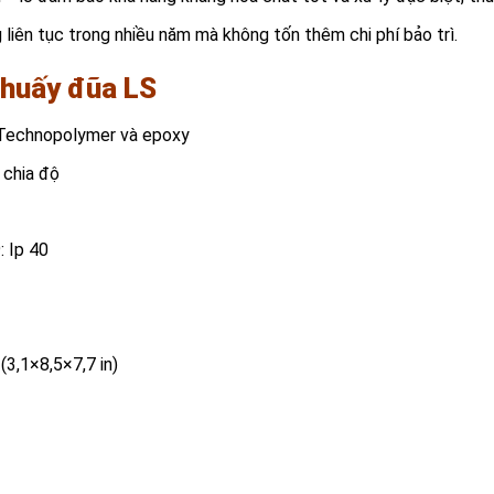
ên tục trong nhiều năm mà không tốn thêm chi phí bảo trì.
khuấy đũa LS
 Technopolymer và epoxy
 chia độ
: Ip 40
3,1×8,5×7,7 in)