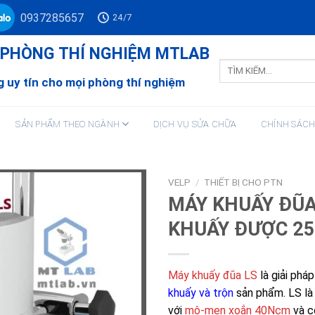
0937285657
24/7
Ư PHÒNG THÍ NGHIỆM MTLAB
Tìm
kiếm:
 uy tín cho mọi phòng thí nghiệm
SẢN PHẨM THEO NGÀNH
DỊCH VỤ SỬA CHỮA
CHÍNH SÁC
VELP
/
THIẾT BỊ CHO PTN
MÁY KHUẤY ĐŨA 
KHUẤY ĐƯỢC 25
Máy khuấy đũa LS
là giải phá
khuấy và trộn
sản phẩm. LS là
với
mô-men xoắn 40Ncm
và c