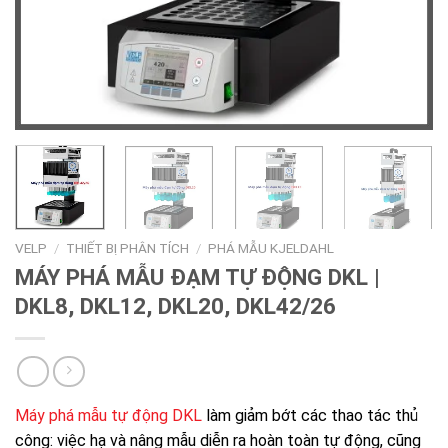
VELP
/
THIẾT BỊ PHÂN TÍCH
/
PHÁ MẪU KJELDAHL
MÁY PHÁ MẪU ĐẠM TỰ ĐỘNG DKL |
DKL8, DKL12, DKL20, DKL42/26
Máy phá mẫu tự động DKL
làm giảm bớt các thao tác thủ
công: việc hạ và nâng mẫu diễn ra hoàn toàn tự động, cũng