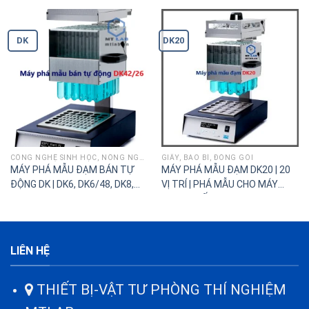
DK
DK20
CÔNG NGHỆ SINH HỌC, NÔNG NGHIỆP
GIẤY, BAO BÌ, ĐÓNG GÓI
MÁY PHÁ MẪU ĐẠM BÁN TỰ
MÁY PHÁ MẪU ĐẠM DK20 | 20
ĐỘNG DK | DK6, DK6/48, DK8,
VỊ TRÍ | PHÁ MẪU CHO MÁY
DK18/26, DK20, DK42/26
CHƯNG CẤT ĐẠM UDK
LIÊN HỆ
THIẾT BỊ-VẬT TƯ PHÒNG THÍ NGHIỆM