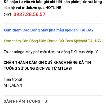
Để nhận tư vấn và báo giá chi tiết sản phẩm, xin vui lòng
liên hệ với mtlab.vn qua HOTLINE
0937.28.56.57
24/7:
Xem thêm
Các Dòng Máy phá mẫu Kjeldahl TẠI ĐÂY
Xem thêm
Các Dòng Máy Chưng Cất Đạm Kjeldahl TẠI ĐÂY
Tải cataloge
Máy phá mẫu đạm tự động DKL của Velp -Ý
CHÂN THÀNH CẢM ƠN QUÝ KHÁCH HÀNG ĐÃ TIN
TƯỞNG SỬ DỤNG DỊCH VỤ TỪ MTLAB!
Trân trọng!
MTLAB.VN
SẢN PHẨM TƯƠNG TỰ