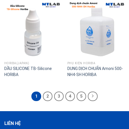
HORIBA(JAPAN)
PHỤ KIỆN HORIBA
DẦU SILICONE TB-Silicone
DUNG DỊCH CHUẨN Amoni 500-
HORIBA
NH4-SH HORIBA
1
2
3
4
5
LIÊN HỆ