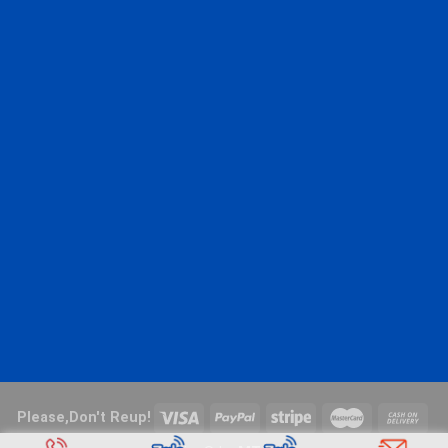
Please,Don't Reup!