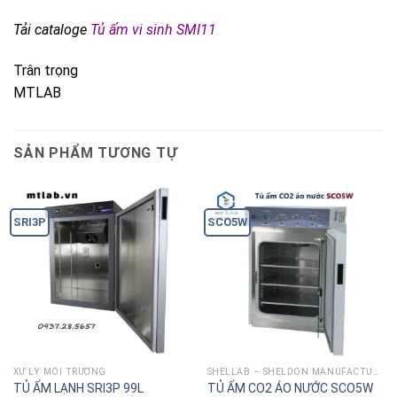
Tải cataloge
Tủ ấm vi sinh SMI11
Trân trọng
MTLAB
SẢN PHẨM TƯƠNG TỰ
SRI3P
SCO5W
XỬ LÝ MÔI TRƯỜNG
SHELLAB – SHELDON MANUFACTURING
TỦ ẤM LẠNH SRI3P 99L
TỦ ẤM CO2 ÁO NƯỚC SCO5W