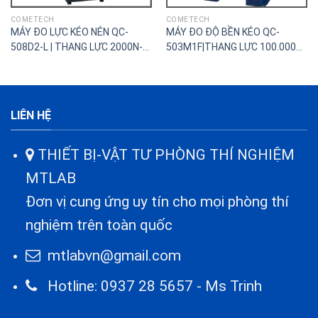
COMETECH
COMETECH
MÁY ĐO LỰC KÉO NÉN QC-
MÁY ĐO ĐỘ BỀN KÉO QC-
508D2-L | THANG LỰC 2000N-
503M1F|THANG LỰC 100.000N-
2KN(200kgf)
100KN(10.000kgf)
LIÊN HỆ
THIẾT BỊ-VẬT TƯ PHÒNG THÍ NGHIỆM
MTLAB
Đơn vị cung ứng uy tín cho mọi phòng thí
nghiệm trên toàn quốc
mtlabvn@gmail.com
Hotline: 0937 28 5657 - Ms Trinh