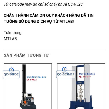
Tải cataloge
máy đo chỉ số chảy nhựa QC-652C
CHÂN THÀNH CẢM ƠN QUÝ KHÁCH HÀNG ĐÃ TIN
TƯỞNG SỬ DỤNG DỊCH VỤ TỪ MTLAB!
Trân trọng!
MTLAB
SẢN PHẨM TƯƠNG TỰ
QC-508D2
QC-503M1F