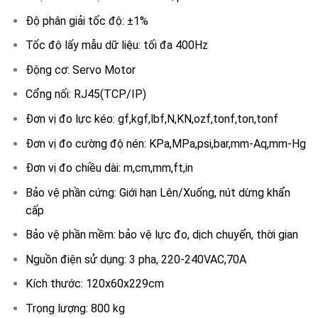
Độ phân giải tốc độ: ±1%
Tốc độ lấy mẫu dữ liệu: tối đa 400Hz
Động cơ: Servo Motor
Cổng nối: RJ45(TCP/IP)
Đơn vị đo lực kéo: gf,kgf,lbf,N,KN,ozf,tonf,ton,tonf
Đơn vị đo cường độ nén: KPa,MPa,psi,bar,mm-Aq,mm-Hg
Đơn vị đo chiều dài: m,cm,mm,ft,in
Bảo vệ phần cứng: Giới hạn Lên/Xuống, nút dừng khẩn
cấp
Bảo vệ phần mềm: bảo vệ lực đo, dịch chuyển, thời gian
Nguồn điện sử dụng: 3 pha, 220-240VAC,70A
Kích thước: 120x60x229cm
Trọng lượng: 800 kg