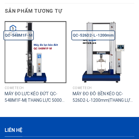
SẢN PHẨM TƯƠNG TỰ
QC-548M1F-M
QC-526D2-L-1200mm
COMETECH
COMETECH
MÁY ĐO LỰC KÉO ĐỨT QC-
MÁY ĐO ĐÔ· BỀN KÉO QC-
548M1F-M| THANG LỰC 5000N-
526D2-L-1200mm|THANG LỰC
5KN(500kgf)
20.000N-20KN(2000kgf)
LIÊN HỆ