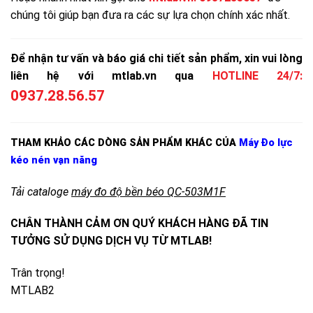
chúng tôi giúp bạn đưa ra các sự lựa chọn chính xác nhất.
Để nhận tư vấn và báo giá chi tiết sản phẩm, xin vui lòng
liên hệ với mtlab.vn qua
HOTLINE 24/7:
0937.28.56.57
THAM KHẢO CÁC DÒNG SẢN PHẨM KHÁC CỦA
Máy Đo lực
kéo nén vạn năng
Tải cataloge
máy đo độ bền béo QC-503M1F
CHÂN THÀNH CẢM ƠN QUÝ KHÁCH HÀNG ĐÃ TIN
TƯỞNG SỬ DỤNG DỊCH VỤ TỪ MTLAB!
Trân trọng!
MTLAB2