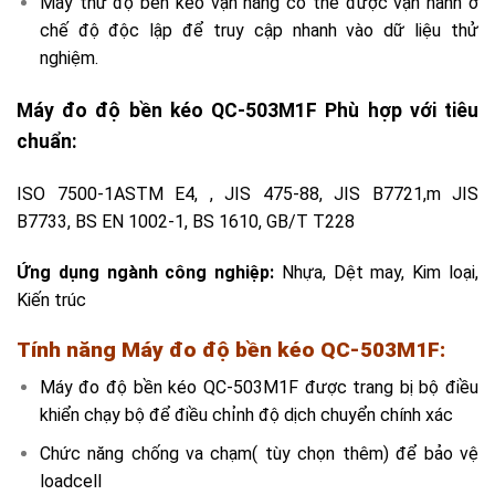
Máy thử độ bền kéo vạn năng có thể được vận hành ở
chế độ độc lập để truy cập nhanh vào dữ liệu thử
nghiệm.
Máy đo độ bền kéo QC-503M1F Phù hợp với tiêu
chuẩn:
ISO 7500-1ASTM E4, , JIS 475-88, JIS B7721,m JIS
B7733, BS EN 1002-1, BS 1610, GB/T T228
Ứng dụng ngành công nghiệp:
Nhựa, Dệt may, Kim loại,
Kiến trúc
Tính năng Máy đo độ bền kéo QC-503M1F:
Máy đo độ bền kéo QC-503M1F được trang bị bộ điều
khiển chạy bộ để điều chỉnh độ dịch chuyển chính xác
Chức năng chống va chạm( tùy chọn thêm) để bảo vệ
loadcell