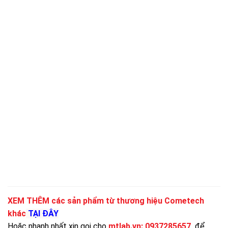
XEM THÊM các sản phẩm từ thương hiệu Cometech
khác
TẠI ĐÂY
Hoặc nhanh nhất xin gọi cho
mtlab.vn
:
0937285657
để