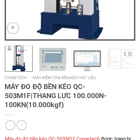
COMETECH
/
MÁY KIỂM TRA BỀN KÉO VẬT LIỆU
MÁY ĐO ĐỘ BỀN KÉO QC-
503M1F|THANG LỰC 100.000N-
100KN(10.000kgf)
Máy đo độ bền kéo QC-503M1F Cometech
được trang bị