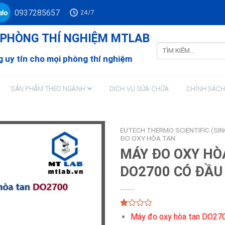
0937285657
24/7
Ư PHÒNG THÍ NGHIỆM MTLAB
Tìm
kiếm:
 uy tín cho mọi phòng thí nghiệm
SẢN PHẨM THEO NGÀNH
DỊCH VỤ SỬA CHỮA
CHÍNH SÁC
EUTECH THERMO SCIENTIFIC (SI
ĐO OXY HÒA TAN
MÁY ĐO OXY HÒ
DO2700 CÓ ĐẦU
1.00
10
Máy đo oxy hòa tan DO270
trên