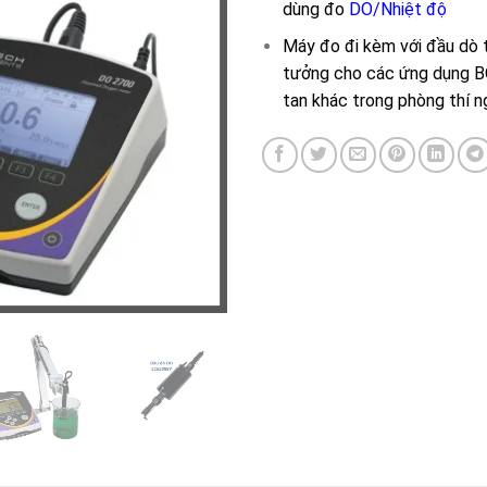
dùng đo
DO/Nhiệt độ
5
dựa
Máy đo đi kèm với đầu dò t
trên
đánh
tưởng cho các ứng dụng B
giá
tan khác trong phòng thí n