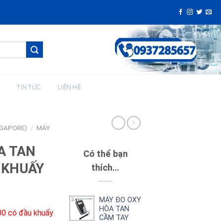
H
TIN TỨC
LIÊN HỆ
NGAPORE)
/
MÁY
A TAN
Có thể bạn
 KHUẤY
thích…
MÁY ĐO OXY
HÒA TAN
0 có đầu khuấy
CẦM TAY