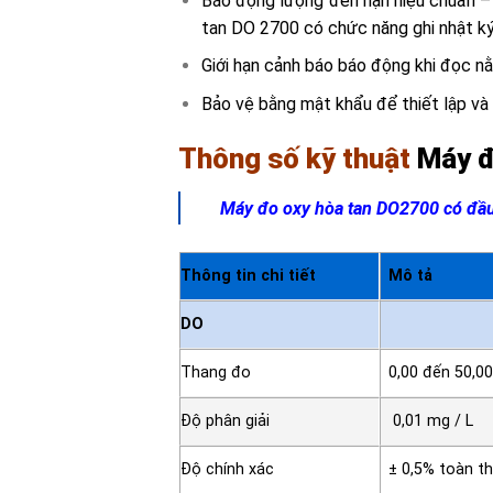
Báo động lượng đến hạn hiệu chuẩn – 
tan DO 2700 có chức năng ghi nhật ký 
Giới hạn cảnh báo báo động khi đọc n
Bảo vệ bằng mật khẩu để thiết lập và
Thông số kỹ thuật
Máy đ
Máy đo oxy hòa tan DO2700 có đầu
Thông tin chi tiết
Mô tả
DO
Thang đo
0,00 đến 50,00
Độ phân giải
0,01 mg / L
Độ chính xác
± 0,5% toàn t