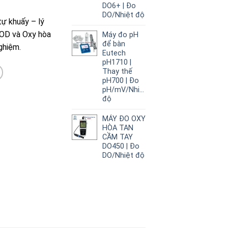
DO6+ | Đo
DO/Nhiệt độ
ự khuấy – lý
OD và Oxy hòa
Máy đo pH
để bàn
ghiệm.
Eutech
pH1710 |
Thay thế
pH700 | Đo
pH/mV/Nhiệt
độ
MÁY ĐO OXY
HÒA TAN
CẦM TAY
DO450 | Đo
DO/Nhiệt độ