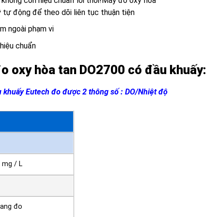
không còn hiệu chuẩn lỗi thời!Máy đo oxy hòa
tự động để theo dõi liên tục thuận tiện
ằm ngoài phạm vi
 hiệu chuẩn
o oxy hòa tan DO2700 có đầu khuấy:
 khuấy Eutech đo được 2 thông số : DO/Nhiệt độ
 mg / L
hang đo