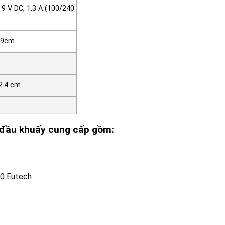
9 V DC, 1,3 A (100/240
6.9cm
12.4 cm
 đầu khuấy cung cấp gồm:
00 Eutech