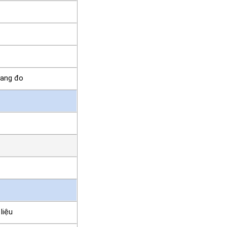
hang đo
liệu