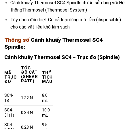
Cánh khuấy Thermosel SC4 Spindle đươc sử dụng với Hệ
thốngThermosel (Thermosel System)
Tùy chọn đặc biệt Có cả loại dùng một lần (disposable)
cho các vật liệu khó làm sạch
Thông số
C
ánh khuấy Thermosel SC4
Spindle:
Cánh khuấy Thermosel SC4 – Trục đo (Spindle)
TỐC
ĐỘ CẮT
MÃ
THỂ
(SHEAR
TRỤC
TÍCH
RATE)
ĐO
MẪU
SC4-
8.0
1.32 N
18
mL
SC4-
10.0
0.34 N
31(1)
mL
SC4-
9.5
0.28 N