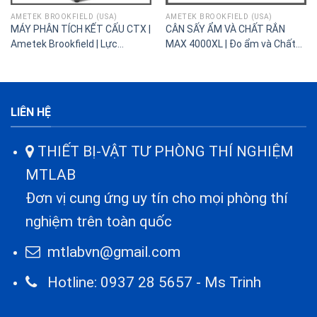
AMETEK BROOKFIELD (USA)
AMETEK BROOKFIELD (USA)
MÁY PHÂN TÍCH KẾT CẤU CTX |
CÂN SẤY ẨM VÀ CHẤT RẮN
Ametek Brookfield | Lực
MAX 4000XL | Đo ẩm và Chất
căng,dai,cứng của vật liệu
rắn
LIÊN HỆ
THIẾT BỊ-VẬT TƯ PHÒNG THÍ NGHIỆM
MTLAB
Đơn vị cung ứng uy tín cho mọi phòng thí
nghiệm trên toàn quốc
mtlabvn@gmail.com
Hotline: 0937 28 5657 - Ms Trinh