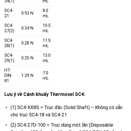
34(1)
mL
SC4-
8.0
0.93 N
21
mL
SC4-
10.5
0.34 N
27(2)
mL
SC4-
11.5
0.28 N
28(1)
mL
SC4-
13.0
0.25 N
29(1)
mL
HT-
7.0
DIN-
1.29 N
mL
81
Lưu ý về Cánh khuấy Thermosel SC4:
(1) SC4-XXBS
= Trục đặc (Solid Shaft) – Không có sẵn
cho trục SC4-18 và SC4-21
(2) SC4-27D-100
= Trục dùng một lần (Disposable