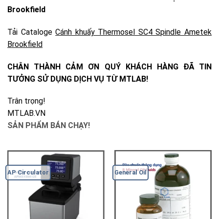
Brookfield
Tải Cataloge
Cánh khuấy Thermosel SC4 Spindle Ametek
Brookfield
CHÂN THÀNH CẢM ƠN QUÝ KHÁCH HÀNG ĐÃ TIN
TƯỞNG SỬ DỤNG DỊCH VỤ TỪ MTLAB!
Trân trọng!
MTLAB.VN
SẢN PHẨM BÁN CHẠY!
AP Circulator
General Oil