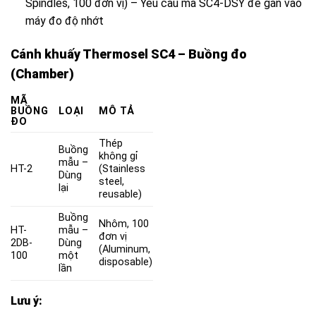
Spindles, 100 đơn vị) – Yêu cầu mã
SC4-DSY
để gắn vào
máy đo độ nhớt
Cánh khuấy Thermosel SC4 – Buồng đo
(Chamber)
MÃ
BUỒNG
LOẠI
MÔ TẢ
ĐO
Thép
Buồng
không gỉ
mẫu –
HT-2
(Stainless
Dùng
steel,
lại
reusable)
Buồng
Nhôm, 100
HT-
mẫu –
đơn vị
2DB-
Dùng
(Aluminum,
100
một
disposable)
lần
Lưu ý: