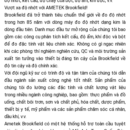
độ nhớt, kết cấu, độ chảy của bột, độ ẩm, khí độc, v.v.
Vượt xa độ nhớt với AMETEK Brookfield!
Brookfield đã trở thành tiêu chuẩn thế giới về đo độ nhớt
trong hơn 85 năm với dòng máy đo độ nhớt dạng kim là
dòng đầu tiên. Danh mục đầu tư mở rộng của chúng tôi bao
gồm các công cụ phân tích kết cấu, độ ẩm, khí độc và bột
để đo đặc tính vật liệu chính xác. Không có gì ngạc nhiên
khi các phòng thí nghiệm nghiên cứu, QC và môi trường sản
xuất tin tưởng vào thiết bị đáng tin cậy của Brookfield về
độ tin cậy và độ chính xác.
Với đội ngũ kỹ sư có trình độ và tận tâm của chúng tôi dẫn
đầu ngành sản xuất công nghệ tốt nhất. Sản phẩm của
chúng tôi đo lường các đặc tính và chất lượng vật liệu
trong nhiều ngành công nghiệp, bao gồm: thực phẩm và đồ
uống, chất bôi trơn, sơn và chất phủ, hóa chất, dược phẩm,
thiết bị y tế, mỹ phẩm và các sản phẩm chăm sóc cá nhân,
dầu khí, v.v.
Ametek Brookfield có một hệ thống hỗ trợ toàn cầu tuyệt