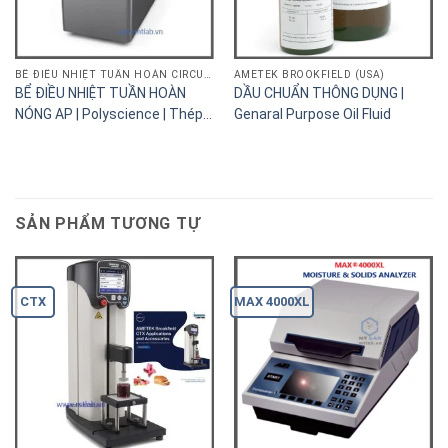
BỂ ĐIỀU NHIỆT TUẦN HOÀN CIRCULATOR
AMETEK BROOKFIELD (USA)
BỂ ĐIỀU NHIỆT TUẦN HOÀN
DẦU CHUẨN THÔNG DỤNG |
NÓNG AP | Polyscience | Thép
Genaral Purpose Oil Fluid
Không Ghỉ
SẢN PHẨM TƯƠNG TỰ
CTX
MAX 4000XL