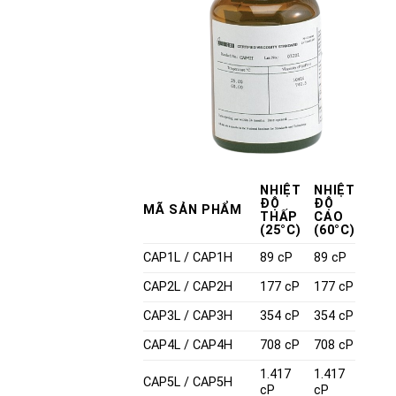
NHIỆT
NHIỆT
ĐỘ
ĐỘ
MÃ SẢN PHẨM
THẤP
CAO
(25°C)
(60°C)
CAP1L
/
CAP1H
89 cP
89 cP
CAP2L
/
CAP2H
177 cP
177 cP
CAP3L
/
CAP3H
354 cP
354 cP
CAP4L
/
CAP4H
708 cP
708 cP
1.417
1.417
CAP5L
/
CAP5H
cP
cP