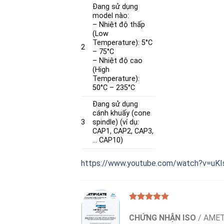
Đang sử dụng
model nào:
–
Nhiệt độ thấp
(Low
Temperature)
: 5°C
2
– 75°C
–
Nhiệt độ cao
(High
Temperature)
:
50°C – 235°C
Đang sử dụng
cánh khuấy (cone
3
spindle) (ví dụ:
CAP1, CAP2, CAP3,
… CAP10)
https://www.youtube.com/watch?v=uK
CHỨNG NHẬN ISO
/
AMET