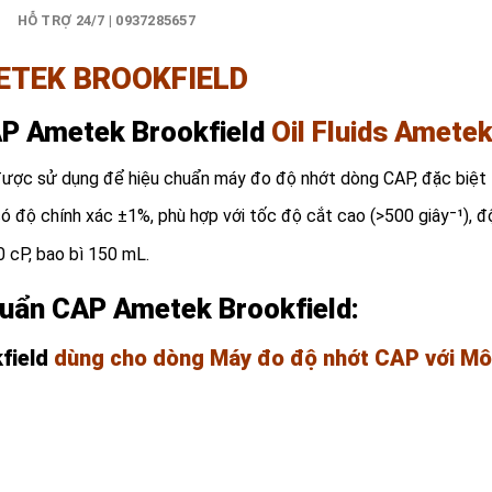
)
HỖ TRỢ 24/7 | 0937285657
ETEK BROOKFIELD
P Ametek Brookfield
Oil Fluids Ametek
ợc sử dụng để hiệu chuẩn máy đo độ nhớt dòng CAP, đặc biệt l
độ chính xác ±1%, phù hợp với tốc độ cắt cao (>500 giây⁻¹), độ
0 cP, bao bì 150 mL.
huẩn CAP
Ametek Brookfield
:
field
dùng cho dòng Máy đo độ nhớt CAP với Mô