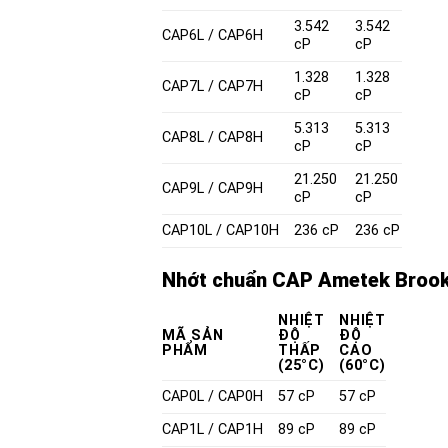
3.542
3.542
CAP6L
/
CAP6H
cP
cP
1.328
1.328
CAP7L
/
CAP7H
cP
cP
5.313
5.313
CAP8L
/
CAP8H
cP
cP
21.250
21.250
CAP9L
/
CAP9H
cP
cP
CAP10L
/
CAP10H
236 cP
236 cP
Nhớt chuẩn CAP
Ametek Brook
NHIỆT
NHIỆT
MÃ SẢN
ĐỘ
ĐỘ
PHẨM
THẤP
CAO
(25°C)
(60°C)
CAP0L
/
CAP0H
57 cP
57 cP
CAP1L
/
CAP1H
89 cP
89 cP