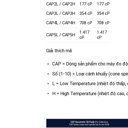
CAP2L
/
CAP2H
177 cP
177 cP
CAP3L
/
CAP3H
354 cP
354 cP
CAP4L
/
CAP4H
708 cP
708 cP
1.417
1.417
CAP5L
/
CAP5H
cP
cP
Giải thích mã:
CAP
= Dòng sản phẩm cho máy đo độ
Số (1-10)
= Loại cánh khuấy (cone spi
L
= Low Temperature (nhiệt độ thấp, 
H
= High Temperature (nhiệt độ cao, 