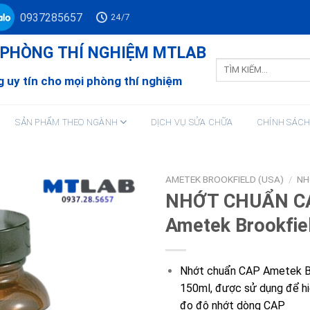
0937285657
24/7
Ư PHÒNG THÍ NGHIỆM MTLAB
Tìm
kiếm:
 uy tín cho mọi phòng thí nghiệm
SẢN PHẨM THEO NGÀNH
DỊCH VỤ SỬA CHỮA
CHÍNH SÁC
AMETEK BROOKFIELD (USA)
/
NH
NHỚT CHUẨN C
Ametek Brookfie
Nhớt chuẩn CAP Ametek Br
150ml, được sử dụng để h
đo độ nhớt dòng CAP