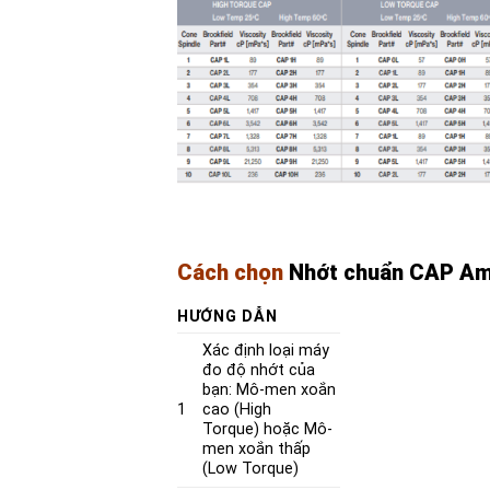
Cách chọn
Nhớt chuẩn CAP Am
HƯỚNG DẪN
Xác định loại máy
đo độ nhớt của
bạn:
Mô-men xoắn
1
cao (High
Torque)
hoặc
Mô-
men xoắn thấp
(Low Torque)