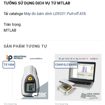
TƯỞNG SỬ DỤNG DỊCH VỤ TỪ MTLAB
Tải cataloge
Máy đo bám dính LD9331 Pull-off ATA
Trân trọng
MTLAB
SẢN PHẨM TƯƠNG TỰ
TE1004
CX4010,CX4005
TQCSHEEN
TQCSHEEN