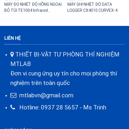
MÁY ĐO NHIỆT ĐỘ HỒNG NGOẠI
MÁY GHI NHIỆT ĐỘ DATA
BỎ TÚI TE1004 Infrared
LOGGER CX4010 CURVEX-4
Thermometer
LIÊN HỆ
THIẾT BỊ-VẬT TƯ PHÒNG THÍ NGHIỆM
MTLAB
Đơn vị cung ứng uy tín cho mọi phòng thí
nghiệm trên toàn quốc
mtlabvn@gmail.com
Hotline: 0937 28 5657 - Ms Trinh