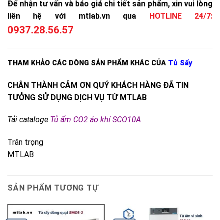
Để nhận tư vấn và báo giá chi tiết sản phẩm, xin vui lòng
liên hệ với mtlab.vn qua
HOTLINE 24/7:
0937.28.56.57
THAM KHẢO CÁC DÒNG SẢN PHẨM KHÁC CỦA
Tủ Sấy
CHÂN THÀNH CẢM ƠN QUÝ KHÁCH HÀNG ĐÃ TIN
TƯỞNG SỬ DỤNG DỊCH VỤ TỪ MTLAB
Tải cataloge
Tủ ấm CO2 áo khí SCO10A
Trân trọng
MTLAB
SẢN PHẨM TƯƠNG TỰ