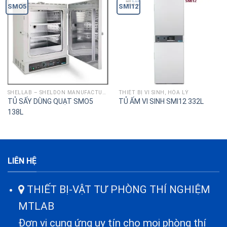
SMO5
SMI12
SHELLAB – SHELDON MANUFACTURING
THIÊT BỊ VI SINH, HÓA LÝ
TỦ SẤY DÙNG QUẠT SMO5
TỦ ẤM VI SINH SMI12 332L
138L
LIÊN HỆ
THIẾT BỊ-VẬT TƯ PHÒNG THÍ NGHIỆM
MTLAB
Đơn vị cung ứng uy tín cho mọi phòng thí