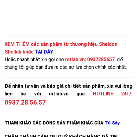
XEM THÊM các sản phẩm từ thương hiệu Sheldon
Shellab khác
TẠI ĐÂY
Hoặc nhanh nhất xin gọi cho
mtlab.vn
:
0937285657
để
chúng tôi giúp bạn đưa ra các sự lựa chọn chính xác nhất.
Để nhận tư vấn và báo giá chi tiết sản phẩm, xin vui lòng
liên hệ với mtlab.vn qua
HOTLINE 24/7:
0937.28.56.57
THAM KHẢO CÁC DÒNG SẢN PHẨM KHÁC CỦA
Tủ Sấy
CHÂN THÀNH CẢM ƠN QUÝ KHÁCH HÀNG ĐÃ TIN