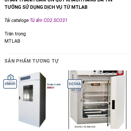
TƯỞNG SỬ DỤNG DỊCH VỤ TỪ MTLAB
Tải cataloge
Tủ ấm CO2 SCO31
Trân trọng
MTLAB
SẢN PHẨM TƯƠNG TỰ
SMI31
SCO5A