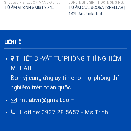
SHELLAB – SHELDON MANUFACTURING
CÔNG NGHỆ SINH HỌC, NÔNG NGHIỆP
TỦ ẤM VI SINH SMI31 874L
TỦ ẤM CO2 SCO5A | SHELLAB |
142L Air Jacketed
LIÊN HỆ
THIẾT BỊ-VẬT TƯ PHÒNG THÍ NGHIỆM
MTLAB
Đơn vị cung ứng uy tín cho mọi phòng thí
nghiệm trên toàn quốc
mtlabvn@gmail.com
Hotline: 0937 28 5657 - Ms Trinh