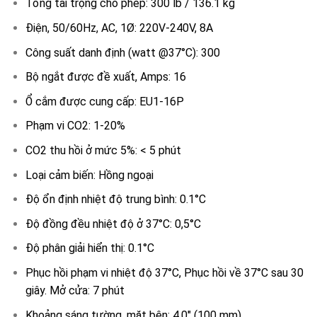
Tổng tải trọng cho phép: 300 lb / 136.1 kg
Điện, 50/60Hz, AC, 1Ø: 220V-240V, 8A
Công suất danh định (watt @37°C): 300
Bộ ngắt được đề xuất, Amps: 16
Ổ cắm được cung cấp: EU1-16P
Phạm vi CO2: 1-20%
CO2 thu hồi ở mức 5%: < 5 phút
Loại cảm biến: Hồng ngoại
Độ ổn định nhiệt độ trung bình: 0.1°C
Độ đồng đều nhiệt độ ở 37°C: 0,5°C
Độ phân giải hiển thị: 0.1°C
Phục hồi phạm vi nhiệt độ 37°C, Phục hồi về 37°C sau 30
giây. Mở cửa: 7 phút
Khoảng sáng tường, mặt bên: 4.0″ (100 mm)