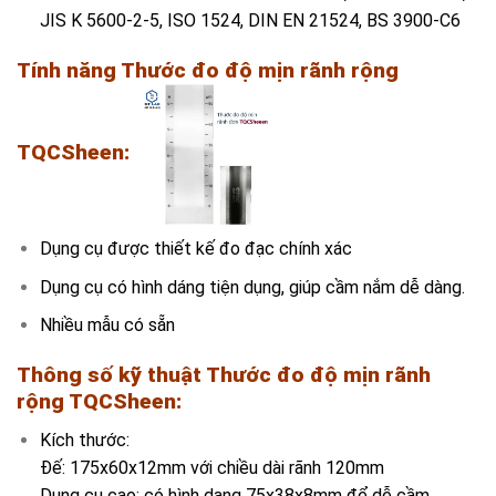
JIS K 5600-2-5, ISO 1524, DIN EN 21524, BS 3900-C6
Tính năng T
hước đo độ mịn rãnh rộng
TQCSheen:
Dụng cụ được thiết kế đo đạc chính xác
Dụng cụ có hình dáng tiện dụng, giúp cầm nắm dễ dàng.
Nhiều mẫu có sẵn
Thông số kỹ thuật
Thước đo độ mịn rãnh
rộng TQCSheen
:
Kích thước:
Đế: 175x60x12mm với chiều dài rãnh 120mm
Dụng cụ cạo: có hình dạng 75x38x8mm để dễ cầm.