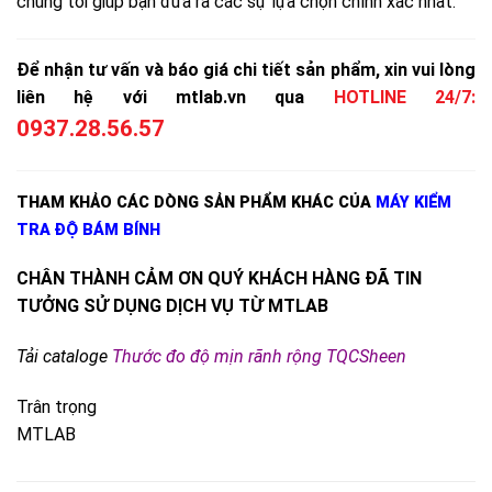
chúng tôi giúp bạn đưa ra các sự lựa chọn chính xác nhất.
Để nhận tư vấn và báo giá chi tiết sản phẩm, xin vui lòng
liên hệ với mtlab.vn qua
HOTLINE 24/7:
0937.28.56.57
THAM KHẢO CÁC DÒNG SẢN PHẨM KHÁC CỦA
MÁY KIỂM
TRA ĐỘ BÁM BÍNH
CHÂN THÀNH CẢM ƠN QUÝ KHÁCH HÀNG ĐÃ TIN
TƯỞNG SỬ DỤNG DỊCH VỤ TỪ MTLAB
Tải cataloge
Thước đo độ mịn rãnh rộng TQCSheen
Trân trọng
MTLAB