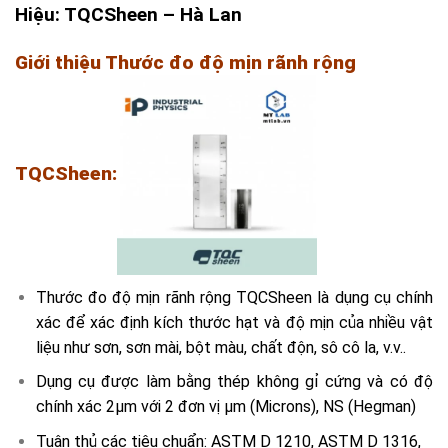
Hiệu: TQCSheen – Hà Lan
Giới thiệu Thước đo độ mịn rãnh rộng
TQCSheen:
Thước đo độ mịn rãnh rộng TQCSheen là dụng cụ chính
xác để xác định kích thước hạt và độ mịn của nhiều vật
liệu như sơn, sơn mài, bột màu, chất độn, sô cô la, v.v..
Dụng cụ được làm bằng thép không gỉ cứng và có độ
chính xác 2µm với 2 đơn vị µm (Microns), NS (Hegman)
Tuân thủ các tiêu chuẩn: ASTM D 1210, ASTM D 1316,