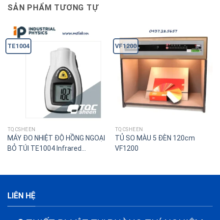
SẢN PHẨM TƯƠNG TỰ
TE1004
VF1200
TQCSHEEN
TQCSHEEN
MÁY ĐO NHIỆT ĐỘ HỒNG NGOẠI
TỦ SO MÀU 5 ĐÈN 120cm
BỎ TÚI TE1004 Infrared
VF1200
Thermometer
LIÊN HỆ