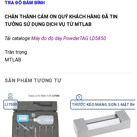
TRA ĐỘ BÁM BÍNH
CHÂN THÀNH CẢM ƠN QUÝ KHÁCH HÀNG ĐÃ TIN
TƯỞNG SỬ DỤNG DỊCH VỤ TỪ MTLAB
Tải cataloge
Máy đo độ dày PowderTAG LD5850
Trân trọng
MTLAB
SẢN PHẨM TƯƠNG TỰ
LI7500
THƯỚC KÉO MÀNG SƠN 1 MẶT Bird