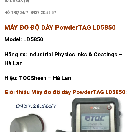
ĐÁNH GIÁ (0)
HỖ TRỢ 24/7 | 0937.28.56.57
MÁY ĐO ĐỘ DÀY PowderTAG LD5850
Model: LD5850
Hãng sx: Industrial Physics Inks & Coatings –
Hà Lan
Hiệu: TQCSheen – Hà Lan
Giới thiệu Máy đo độ dày PowderTAG LD5850: