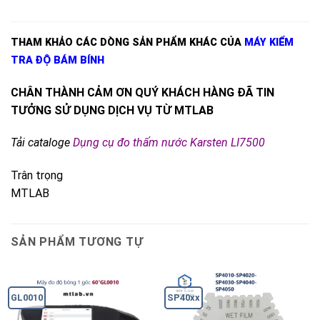
THAM KHẢO CÁC DÒNG SẢN PHẨM KHÁC CỦA
MÁY KIỂM
TRA ĐỘ BÁM BÍNH
CHÂN THÀNH CẢM ƠN QUÝ KHÁCH HÀNG ĐÃ TIN
TƯỞNG SỬ DỤNG DỊCH VỤ TỪ MTLAB
Tải cataloge
Dụng cụ đo thấm nước Karsten LI7500
Trân trọng
MTLAB
SẢN PHẨM TƯƠNG TỰ
GL0010
SP40xx