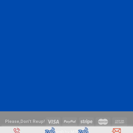
Please,Don't Reup!
Design© by
MT Lab