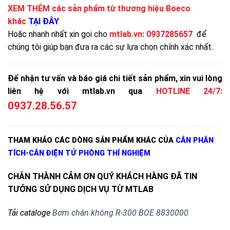
XEM THÊM các sản phẩm từ thương hiệu Boeco
khác
TẠI ĐÂY
Hoặc nhanh nhất xin gọi cho
mtlab.vn
:
0937285657
để
chúng tôi giúp bạn đưa ra các sự lựa chọn chính xác nhất.
Để nhận tư vấn và báo giá chi tiết sản phẩm, xin vui lòng
liên hệ với mtlab.vn qua
HOTLINE 24/7:
0937.28.56.57
THAM KHẢO CÁC DÒNG SẢN PHẨM KHÁC CỦA
CÂN PHÂN
TÍCH-CÂN ĐIỆN TỬ PHÒNG THÍ NGHIỆM
CHÂN THÀNH CẢM ƠN QUÝ KHÁCH HÀNG ĐÃ TIN
TƯỞNG SỬ DỤNG DỊCH VỤ TỪ MTLAB
Tải cataloge
Bơm chân không R-300 BOE 8830000