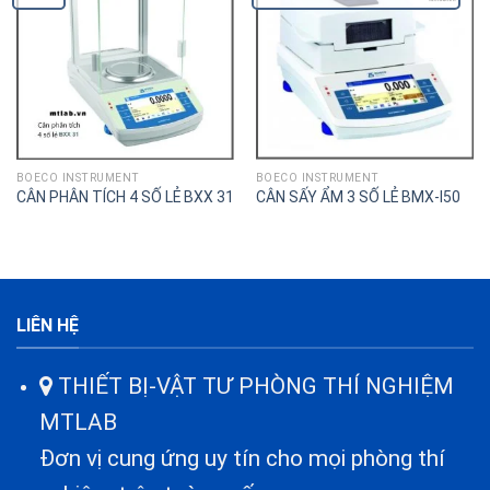
BOECO INSTRUMENT
BOECO INSTRUMENT
CÂN PHÂN TÍCH 4 SỐ LẺ BXX 31
CÂN SẤY ẨM 3 SỐ LẺ BMX-I50
LIÊN HỆ
THIẾT BỊ-VẬT TƯ PHÒNG THÍ NGHIỆM
MTLAB
Đơn vị cung ứng uy tín cho mọi phòng thí