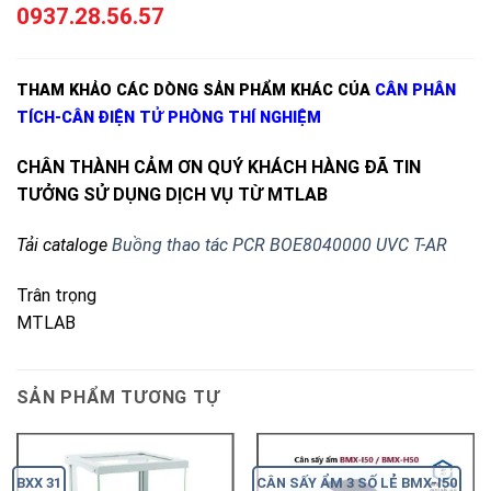
0937.28.56.57
THAM KHẢO CÁC DÒNG SẢN PHẨM KHÁC CỦA
CÂN PHÂN
TÍCH-CÂN ĐIỆN TỬ PHÒNG THÍ NGHIỆM
CHÂN THÀNH CẢM ƠN QUÝ KHÁCH HÀNG ĐÃ TIN
TƯỞNG SỬ DỤNG DỊCH VỤ TỪ MTLAB
Tải cataloge
Buồng thao tác PCR
BOE8040000
UVC T-AR
Trân trọng
MTLAB
SẢN PHẨM TƯƠNG TỰ
BXX 31
CÂN SẤY ẨM 3 SỐ LẺ BMX-I50