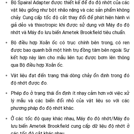
Bộ Spairal Adapter được thiết kế để đo độ nhớt của các
vật liệu giống như bột nhão nặng và các sản phẩm không
chảy. Cung cấp tốc độ cắt thay đổi để phát hiện hành vi
giả dẻo và thixotropic khi được sử dụng với Máy đo độ
nhớt và Máy đo lưu biến Ametek Brookfield tiêu chuẩn.
Bộ điều hợp Xoắn ốc có trục chính bên trong, có ren
được bao quanh bởi một hình trụ đồng tâm bên ngoài. Sự
kết hợp này làm cho mẫu liên tục được bơm lên thông
qua Bộ điều hợp Xoắn ốc.
Vật liệu đạt đến trạng thái dòng chảy ổn định trong đó
độ nhớt được đo.
Phép đo ở trạng thái ổn định ít nhạy cảm hơn với việc xử
lý mẫu và các biến đổi nhỏ của vật liệu so với các
phương pháp đo độ nhớt khác.
Ở các tốc độ quay khác nhau, Máy đo độ nhớt/Máy đo
lưu biến Ametek Brookfield cung cấp dữ liệu độ nhớt ở
các tốc độ cắt khác nhau.