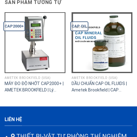
SẢN PHẨM TƯƠNG TỰ
CAP2000+
CAP OIL
AMETEK BROOKFIELD (USA)
AMETEK BROOKFIELD (USA)
MÁY ĐO ĐỘ NHỚT CAP2000+ |
DẦU CHUẨN CAP OIL FLUIDS |
AMETEK BROOKFIELD | Lý
Ametek Brookfield | CAP
tưởng cho R&D
Mineral Oil Fluids
LIÊN HỆ
THIẾT BỊ-VẬT TƯ PHÒNG THÍ NGHIỆM