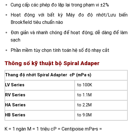
Cung cấp các phép đo lặp lại trong phạm vi ±2%
Hoạt động với bất kỳ Máy đo độ nhớt/Lưu biến
Brookfield tiêu chuẩn nào
Đơn giản và nhanh chóng để hoạt động; dễ dàng để làm
sạch
Phần mềm tùy chọn tính toán hệ số độ nhạy cắt
Thông số kỹ thuật bộ Spiral Adaper
Thang độ nhớt Spiral Adapter cP (mPa·s)
LV Series
to 100K
RV Series
to 1.1M
HA Series
to 2.2M
HB Series
to 9.0M
K = 1 ngàn M = 1 triệu cP = Centipoise mPa•s =