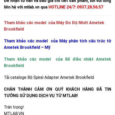
Để nhận tư vấn và báo giá chi tiết sản phẩm, xin vui lòng
liên hệ với
mtlab.vn
qua
HOTLINE 24/7: 0937.28.56.57
Tham khảo các model của
Máy Đo Độ Nhớt Ametek
Brookfield
Tham khảo các model của
Máy phân tích cấu trúc từ
Ametek Brookfield – Mỹ
Tham khảo các model của Bể điều nhiệt
Ametek
Brookfield
Tải cataloge
Bộ Spiral Adapter Ametek Brookfield
CHÂN THÀNH CẢM ƠN QUÝ KHÁCH HÀNG ĐÃ TIN
TƯỞNG SỬ DỤNG DỊCH VỤ TỪ MTLAB!
Trân trọng!
MTLAB.VN