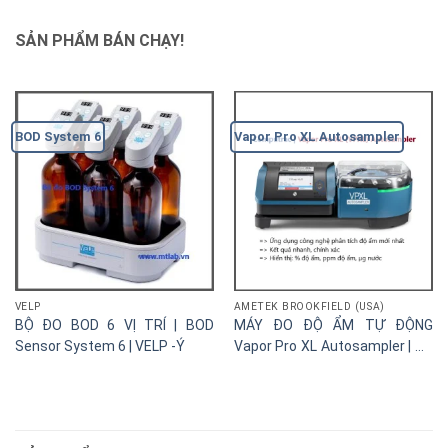
SẢN PHẨM BÁN CHẠY!
BOD System 6
Vapor Pro XL Autosampler
VELP
AMETEK BROOKFIELD (USA)
BỘ ĐO BOD 6 VỊ TRÍ | BOD
MÁY ĐO ĐỘ ẨM TỰ ĐỘNG
Sensor System 6 | VELP -Ý
Vapor Pro XL Autosampler | Đo
được 0,00001g Nước