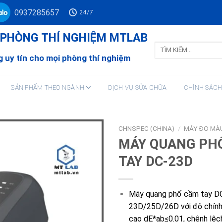
0937285657
24/7
Ư PHÒNG THÍ NGHIỆM MTLAB
Tìm
kiếm:
 uy tín cho mọi phòng thí nghiệm
SẢN PHẨM THEO NGÀNH
DỊCH VỤ SỬA CHỮA
CHÍNH SÁC
CHNSPEC (CHINA)
/
MÁY ĐO MÀ
MÁY QUANG PH
TAY DC-23D
Máy quang phổ cầm tay D
23D/25D/26D với độ chính 
cao dE*ab≤0.01, chênh lệc