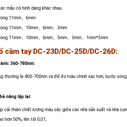
ác mẫu có hình dạng khác nhau.
ỡ nòng 11mm、6mm
；cỡ nòng 11mm、10mm、6mm、3mm
1；cỡ nòng 11mm、10mm、6mm、5mm、3mm、1mm*3mm
ổ cầm tay DC-23D/
DC-25D/DC-26D
:
gành: 360-780nm:
g thường là 400-700nm và để đo màu chính xác hơn, bước són
ả năng lặp lại:
iúp cải thiện chất lượng màu sắc giữa các nhà sản xuất và nhà cun
ao hơn 50%, lên tới 0,01;