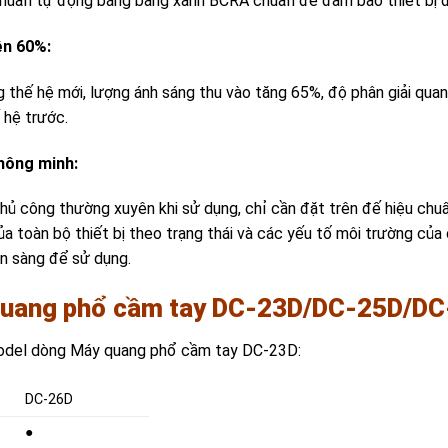
huẩn tự động bằng bảng xanh BCRA chuẩn để đảm bảo thiết bị đ
ện 60%:
 thế hệ mới, lượng ánh sáng thu vào tăng 65%, độ phân giải qua
 hệ trước.
hông minh:
hủ công thường xuyên khi sử dụng, chỉ cần đặt trên đế hiệu chuẩ
a toàn bộ thiết bị theo trạng thái và các yếu tố môi trường của 
ẵn sàng để sử dụng.
uang phổ cầm tay DC-23D/DC-25D/DC
model dòng Máy quang phổ cầm tay DC-23D:
DC-26D
●