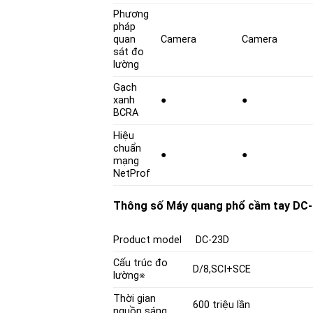
Phương
pháp
quan
Camera
Camera
sát đo
lường
Gạch
xanh
●
●
BCRA
Hiệu
chuẩn
●
●
mạng
NetProf
Thông số Máy quang phổ cầm tay DC-
Product model
DC-23D
Cấu trúc đo
D/8,SCI+SCE
lường※
Thời gian
600 triệu lần
nguồn sáng