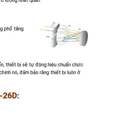
o lường nhất quán.
ng phổ tăng
n, thiết bị sẽ tự động hiệu chuẩn chức
chính nó, đảm bảo rằng thiết bị luôn ở
-26D: