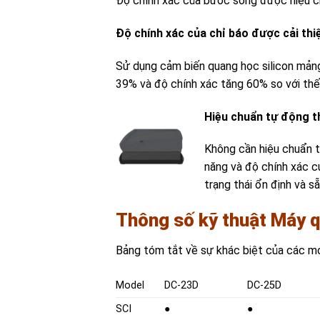
Độ chính xác của bước sóng được hiệu c
Độ chính xác của chỉ báo được cải thi
Sử dụng cảm biến quang học silicon mảng
39% và độ chính xác tăng 60% so với thế
Hiệu chuẩn tự động t
Không cần hiệu chuẩn t
năng và độ chính xác củ
trạng thái ổn định và s
Thông số kỹ thuật
Máy q
Bảng tóm tắt về sự khác biệt của các 
Model
DC-23D
DC-25D
SCI
●
●