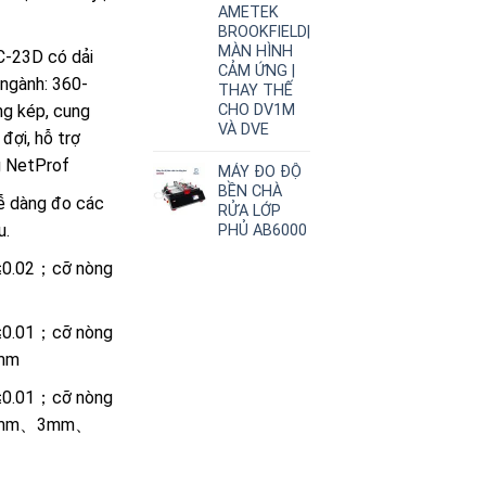
AMETEK
BROOKFIELD|
MÀN HÌNH
-23D có dải
CẢM ỨNG |
ngành: 360-
THAY THẾ
CHO DV1M
g kép, cung
VÀ DVE
đợi, hỗ trợ
g NetProf
MÁY ĐO ĐỘ
BỀN CHÀ
ễ dàng đo các
RỬA LỚP
u.
PHỦ AB6000
≤0.02；cỡ nòng
≤0.01；cỡ nòng
mm
≤0.01；cỡ nòng
mm、3mm、