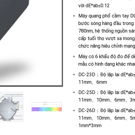
vời dE*ab≤0.12
Máy quang phổ cầm tay DC
bước sóng hàng đầu trong 
780nm, hệ thống nguồn sán
cấp tuổi thọ vượt xa mong 
chức năng hiệu chỉnh mạn
Máy có 6 khẩu độ đo để d
mẫu có hình dạng khác nha
DC-23D：Độ lặp lại dE*ab
11mm、6mm
DC-25D：Độ lặp lại dE*ab
11mm、10mm、6mm、3
DC-26D：Độ lặp lại dE*ab
11mm、10mm、6mm、5
1mm*3mm