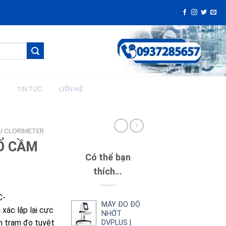
H
TIN TỨC
LIÊN HỆ
U CLORIMETER
Ổ CẦM
Có thể bạn
thích…
C-
MÁY ĐO ĐỘ
xác lặp lại cực
NHỚT
h trạm đo tuyệt
DVPLUS |