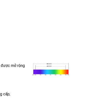
g được mở rộng
g cấp;