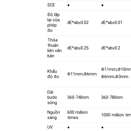
SCE
●
●
Độ lặp
lại của
dE*ab≤0.02
dE*ab≤0.01
phép
đo
Thỏa
thuận
dE*ab≤0.25
dE*ab≤0.2
liên văn
bản
Φ11mm,Φ10m
Khẩu
Φ11mm,Φ6mm
độ đo
Φ6mm,Φ3mm
Dải
bước
360-740nm
360-780nm
sóng
Nguồn
600 million
1000 million ti
sáng
times
UV
●
●