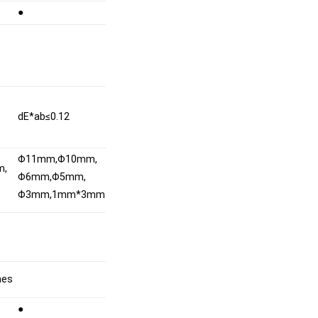
●
dE*ab≤0.12
Φ11mm,Φ10mm,
m,
Φ6mm,Φ5mm,
Φ3mm,1mm*3mm
mes
●