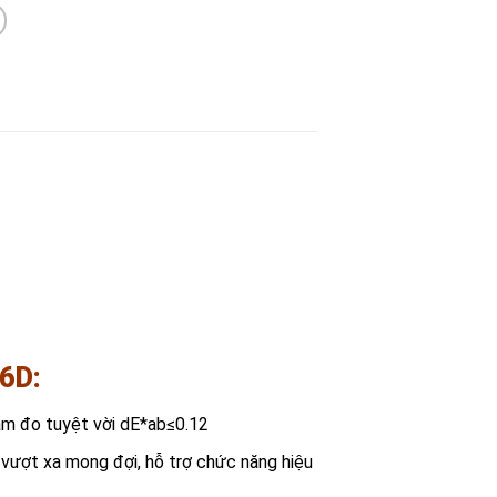
26D
:
ạm đo tuyệt vời dE*ab≤0.12
vượt xa mong đợi, hỗ trợ chức năng hiệu