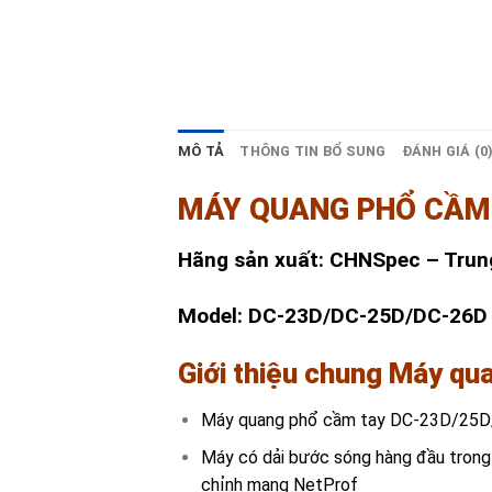
MÔ TẢ
THÔNG TIN BỔ SUNG
ĐÁNH GIÁ (0
MÁY QUANG PHỔ CẦM 
Hãn
g sản xuất: CHNSpec – Tru
Model: DC-23D/DC-25D/DC-26D
Giới thiệu chung Máy q
Máy quang phổ cầm tay DC-23D/25D/26
Máy có dải bước sóng hàng đầu trong 
chỉnh mạng NetProf