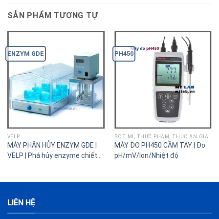
SẢN PHẨM TƯƠNG TỰ
ENZYM GDE
PH450
VELP
BỘT MÌ, THỰC PHẨM, THỨC ĂN GIA SÚC
MÁY PHÂN HỦY ENZYM GDE |
MÁY ĐO PH450 CẦM TAY | Đo
VELP | Phá hủy enzyme chiết
pH/mV/Ion/Nhiệt độ
xơ
LIÊN HỆ