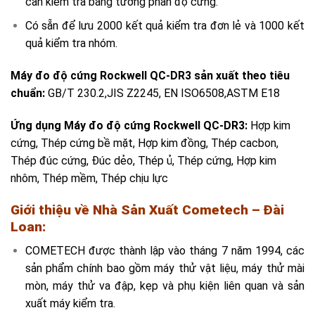
cần kiểm tra bảng tương phản độ cứng.
Có sẵn để lưu 2000 kết quả kiểm tra đơn lẻ và 1000 kết
quả kiểm tra nhóm.
Máy đo độ cứng Rockwell QC-DR3 sản xuất theo tiêu
chuẩn:
GB/T 230.2,JIS Z2245, EN ISO6508,ASTM E18
Ứ
ng dụng Máy đo độ cứng Rockwell QC-DR3:
Hợp kim
cứng, Thép cứng bề mặt, Hợp kim đồng, Thép cacbon,
Thép đúc cứng, Đúc dẻo, Thép ủ, Thép cứng, Hợp kim
nhôm, Thép mềm, Thép chịu lực
Giới thiệu về Nhà Sản Xuất Cometech – Đài
Loan:
COMETECH được thành lập vào tháng 7 năm 1994, các
sản phẩm chính bao gồm máy thử vật liệu, máy thử mài
mòn, máy thử va đập, kẹp và phụ kiện liên quan và sản
xuất máy kiểm tra.