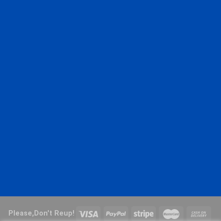
Please,Don't Reup!