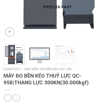
COMETECH
/
MÁY KIỂM TRA BỀN KÉO VẬT LIỆU
MÁY ĐO BỀN KÉO THUỶ LỰC QC-
958|THANG LỰC 300KN(30.000kgf)