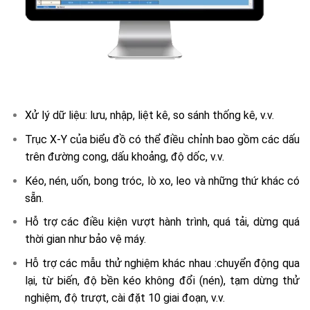
Xử lý dữ liệu: lưu, nhập, liệt kê, so sánh thống kê, v.v.
Trục X-Y của biểu đồ có thể điều chỉnh bao gồm các dấu
trên đường cong, dấu khoảng, độ dốc, v.v.
Kéo, nén, uốn, bong tróc, lò xo, leo và những thứ khác có
sẵn.
Hỗ trợ các điều kiện vượt hành trình, quá tải, dừng quá
thời gian như bảo vệ máy.
Hỗ trợ các mẫu thử nghiệm khác nhau :chuyển động qua
lại, từ biến, độ bền kéo không đổi (nén), tạm dừng thử
nghiệm, độ trượt, cài đặt 10 giai đoạn, v.v.