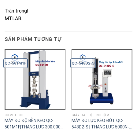
Trân trọng!
MTLAB.
SẢN PHẨM TƯƠNG TỰ
QC-501M1F
QC-548D2-S
COMETECH
GIÀY DA - DỆT NHUỘM
MÁY ĐO ĐỘ BỀN KÉO QC-
MÁY ĐO LỰC KÉO ĐỨT QC-
501M1F|THANG LỰC 300.000N-
548D2-S | THANG LỰC 5000N-
300KN(30.000kgf)
5KN(500kgf)