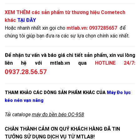
XEM THÊM các sản phẩm từ thương hiệu Cometech
khác
TẠI ĐÂY
Hoặc nhanh nhất xin gọi cho
mtlab.vn
:
0937285657
để
chúng tôi giúp bạn đưa ra các sự lựa chọn chính xác nhất.
Để nhận tư vấn và báo giá chi tiết sản phẩm, xin vui lòng
liên hệ với mtlab.vn qua
HOTLINE 24/7:
0937.28.56.57
THAM KHẢO CÁC DÒNG SẢN PHẨM KHÁC CỦA
Máy Đo lực
kéo nén vạn năng
Tải cataloge
máy đo bền béo QC-958
CHÂN THÀNH CẢM ƠN QUÝ KHÁCH HÀNG ĐÃ TIN
TƯỞNG SỬ DỤNG DỊCH VỤ TỪ MTLAB!