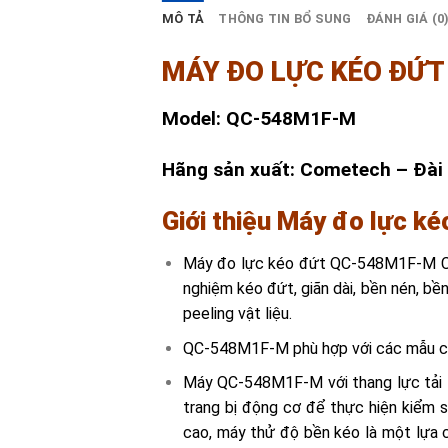
MÔ TẢ
THÔNG TIN BỔ SUNG
ĐÁNH GIÁ (0
MÁY ĐO LỰC KÉO ĐỨT
Model: QC-548M1F-M
Hãng sản xuất: Cometech – Đài
Giới thiệu Máy đo lực 
Máy đo lực kéo đứt QC-548M1F-M C
nghiệm kéo đứt, giãn dài, bền nén, bề
peeling vật liệu.
QC-548M1F-M phù hợp với các mẫu có
Máy QC-548M1F-M với thang lực tải
trang bị động cơ để thực hiện kiểm 
cao, máy thử độ bền kéo là một lựa 