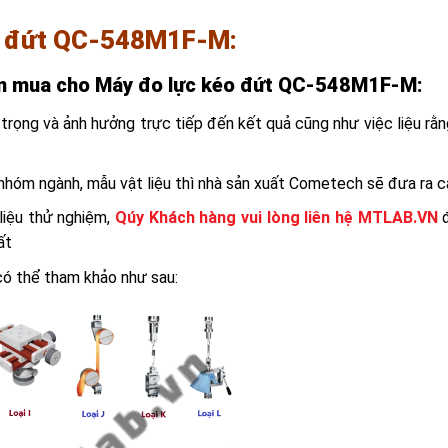
o đứt QC-548M1F-M
:
n mua cho
Máy đo lực kéo đứt QC-548M1F-M
:
trọng và ảnh hưởng trực tiếp đến kết quả cũng như việc liệu r
nhóm ngành, mẫu vật liệu thì nhà sản xuất Cometech sẽ đưa ra 
liệu thử nghiệm,
Qúy Khách hàng vui lòng liên hệ MTLAB.VN
đ
ất
có thể tham khảo như sau: