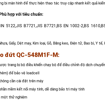
 bị màn hình để thực hiện thao tác truy cập nhanh kết quả kiểm
hù hợp với tiêu chuẩn:
IN 5122,JIS B7721,JIS B7721,BS EN 1002-2,BS 1610
Nhựa, Giấy, Dệt may, Kim loại, Gỗ, Băng keo, Điện tử, Bao bì, Y tế, 
kéo đứt QC-548M1F-M:
 trang bị bộ điều khiển chạy bộ để điều chỉnh độ dịch chuyển
hêm) để bảo vệ loadcell
không cần cài đặt trên máy
phần mềm kết nối máy tính, dễ dàng bảo trì máy tính
ho một thử nghiệm