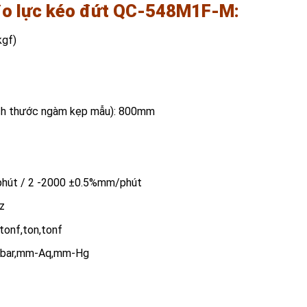
o lực kéo đứt
QC-548M1F-M
:
kgf)
ích thước ngàm kẹp mẫu): 800mm
phút / 2 -2000 ±0.5%mm/phút
z
,tonf,ton,tonf
i,bar,mm-Aq,mm-Hg