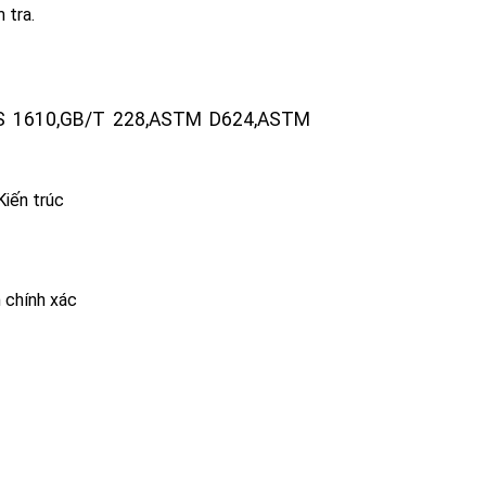
 tra.
,BS 1610,GB/T 228,ASTM D624,ASTM
Kiến trúc
 chính xác