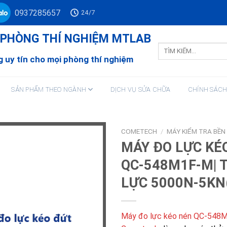
0937285657
24/7
Ư PHÒNG THÍ NGHIỆM MTLAB
Tìm
kiếm:
 uy tín cho mọi phòng thí nghiệm
SẢN PHẨM THEO NGÀNH
DỊCH VỤ SỬA CHỮA
CHÍNH SÁC
COMETECH
/
MÁY KIỂM TRA BỀN 
MÁY ĐO LỰC KÉ
QC-548M1F-M| 
LỰC 5000N-5KN
Máy đo lực kéo nén QC-548