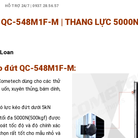
)
HỖ TRỢ 24/7 | 0937.28.56.57
 QC-548M1F-M | THANG LỰC 5000N
 Loan
kéo đứt QC-548M1F-M:
ometech dùng cho các thử
n uốn, xuyên thủng, bám dính,
 lực kéo đứt dưới 5kN
 tối đa 5000N(500kgf) được
soát tốc độ và độ chính xác
chọn rất tốt cho mẫu nhỏ và