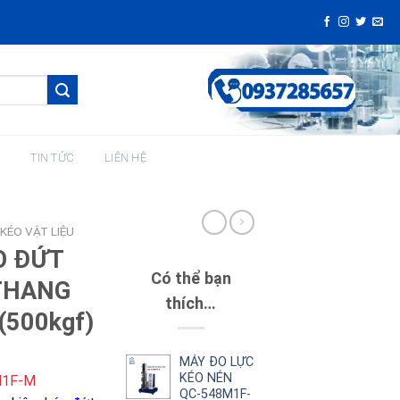
H
TIN TỨC
LIÊN HỆ
KÉO VẬT LIỆU
O ĐỨT
Có thể bạn
THANG
thích…
(500kgf)
MÁY ĐO LỰC
KÉO NÉN
M1F-M
QC-548M1F-