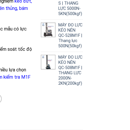
nghiệm
kéo đứt,
S | THANG
yên thủng, bám
LỰC 5000N-
5KN(500kgf)
MÁY ĐO LỰC
c mẫu có lực
KÉO NÉN
QC-528M1F |
Thang lực
500N(50kgf)
ểm soát tốc độ
MÁY ĐO LỰC
KÉO NÉN
QC-508M1F |
nhiều lựa chọn
THANG LỰC
 kiểm tra M1F
2000N-
2KN(200kgf)