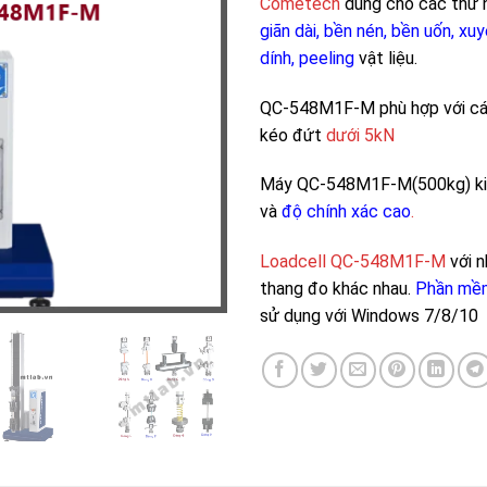
Cometech
dùng cho các thử 
giãn dài, bền nén, bền uốn, xu
dính, peeling
vật liệu.
QC-548M1F-M phù hợp với cá
kéo đứt
dưới 5kN
Máy QC-548M1F-M(500kg) ki
và
độ chính xác cao
.
Loadcell QC-548M1F-M
với 
thang đo khác nhau.
Phần mềm
sử dụng với Windows 7/8/10