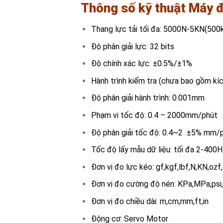
Thông số kỹ thuật
Máy
đ
Thang lực tải tối đa: 5000N-5KN(500
Độ phân giải lực: 32 bits
Độ chính xác lực: ±0.5%/±1%
Hành trình kiểm tra (chưa bao gồm k
Độ phân giải hành trình: 0.001mm
Phạm vi tốc độ: 0.4 – 2000mm/phút
Độ phân giải tốc độ: 0.4~2 ±5% mm/
Tốc độ lấy mẫu dữ liệu: tối đa 2-400H
Đơn vị đo lực kéo: gf,kgf,lbf,N,KN,ozf
Đơn vị đo cường độ nén: KPa,MPa,ps
Đơn vị đo chiều dài: m,cm,mm,ft,in
Động cơ: Servo Motor