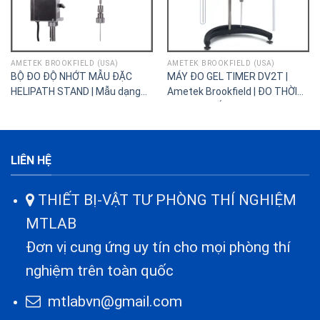
AMETEK BROOKFIELD (USA)
AMETEK BROOKFIELD (USA)
BỘ ĐO ĐỘ NHỚT MẪU ĐẶC
MÁY ĐO GEL TIMER DV2T |
HELIPATH STAND | Mẫu dạng
Ametek Brookfield | ĐO THỜI
gel, bột nhão, kem
GIAN GEL HÓA
LIÊN HỆ
THIẾT BỊ-VẬT TƯ PHÒNG THÍ NGHIỆM
MTLAB
Đơn vị cung ứng uy tín cho mọi phòng thí
nghiệm trên toàn quốc
mtlabvn@gmail.com