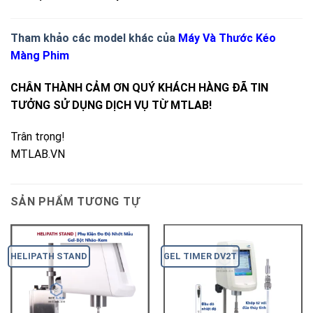
Tham khảo các model khác của
Máy Và Thước Kéo
Màng Phim
CHÂN THÀNH CẢM ƠN QUÝ KHÁCH HÀNG ĐÃ TIN
TƯỞNG SỬ DỤNG DỊCH VỤ TỪ MTLAB!
Trân trọng!
MTLAB.VN
SẢN PHẨM TƯƠNG TỰ
HELIPATH STAND
GEL TIMER DV2T