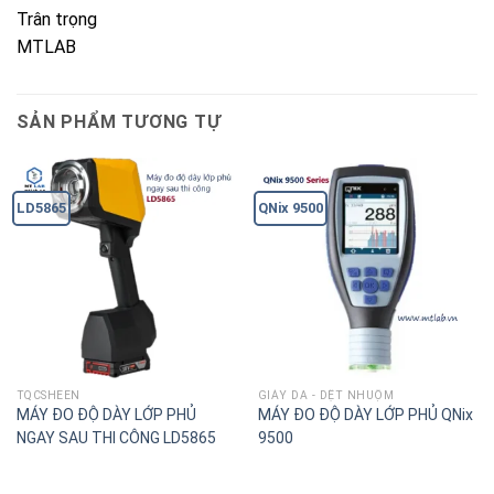
Trân trọng
MTLAB
SẢN PHẨM TƯƠNG TỰ
LD5865
QNix 9500
TQCSHEEN
GIÀY DA - DỆT NHUỘM
MÁY ĐO ĐỘ DÀY LỚP PHỦ
MÁY ĐO ĐỘ DÀY LỚP PHỦ QNix
NGAY SAU THI CÔNG LD5865
9500