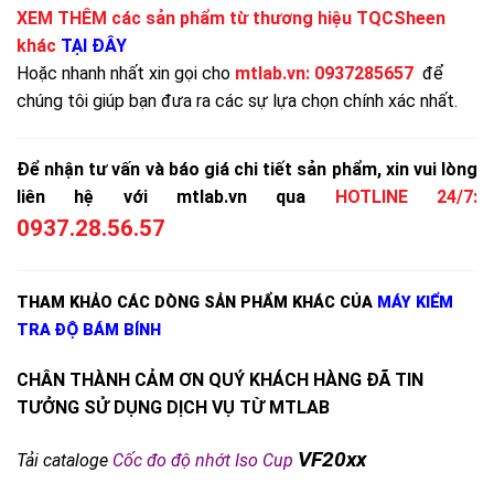
XEM THÊM các sản phẩm từ thương hiệu TQCSheen
khác
TẠI ĐÂY
Hoặc nhanh nhất xin gọi cho
mtlab.vn
:
0937285657
để
chúng tôi giúp bạn đưa ra các sự lựa chọn chính xác nhất.
Để nhận tư vấn và báo giá chi tiết sản phẩm, xin vui lòng
liên hệ với mtlab.vn qua
HOTLINE 24/7:
0937.28.56.57
THAM KHẢO CÁC DÒNG SẢN PHẨM KHÁC CỦA
MÁY KIỂM
TRA ĐỘ BÁM BÍNH
CHÂN THÀNH CẢM ƠN QUÝ KHÁCH HÀNG ĐÃ TIN
TƯỞNG SỬ DỤNG DỊCH VỤ TỪ MTLAB
VF20xx
Tải cataloge
Cốc đo độ nhớt Iso Cup