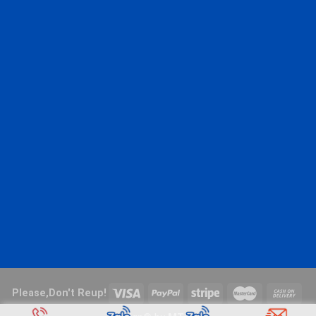
Please,Don't Reup!