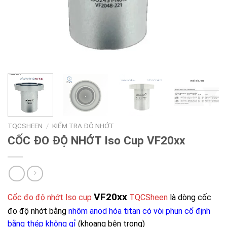
TQCSHEEN
/
KIỂM TRA ĐỘ NHỚT
CỐC ĐO ĐỘ NHỚT Iso Cup VF20xx
VF20xx
Cốc đo độ nhớt Iso cup
TQCSheen
là dòng cốc
đo độ nhớt bằng
nhôm anod hóa titan có vòi phun cố định
bằng thép không gỉ
(khoang bên trong)