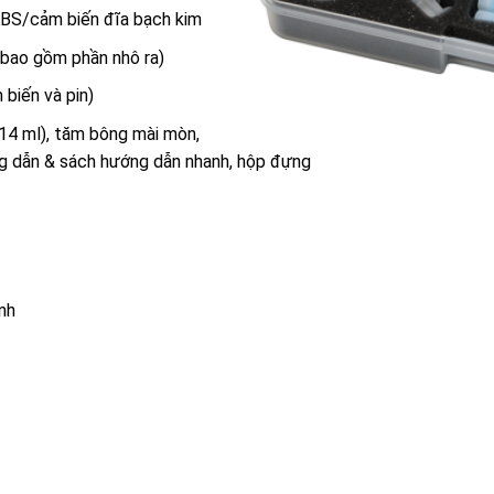
ABS/cảm biến đĩa bạch kim
 bao gồm phần nhô ra)
biến và pin)
14 ml), tăm bông mài mòn,
ớng dẫn & sách hướng dẫn nhanh, hộp đựng
nh