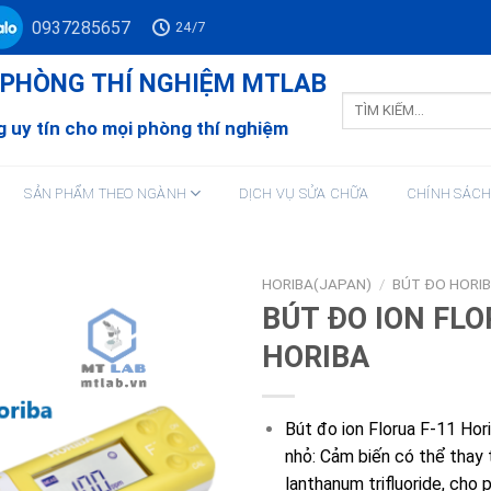
0937285657
24/7
Ư PHÒNG THÍ NGHIỆM MTLAB
Tìm
kiếm:
 uy tín cho mọi phòng thí nghiệm
SẢN PHẨM THEO NGÀNH
DỊCH VỤ SỬA CHỮA
CHÍNH SÁC
HORIBA(JAPAN)
/
BÚT ĐO HORI
BÚT ĐO ION FLO
HORIBA
Bút đo ion Florua F-11 Hor
nhỏ: Cảm biến có thể thay t
lanthanum trifluoride, cho