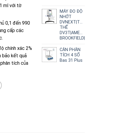
1 ml với tờ
MÁY ĐO ĐỘ
NHỚT
DVNEXT|THAY
hủ 0,1 đến 990
THẾ
ung cấp các
DV3T|AMETEK
c.
BROOKFIELD|
độ chính xác 2%
CÂN PHÂN
TÍCH 4 SỐ
m bảo kết quả
Bas 31 Plus
 phân tích của