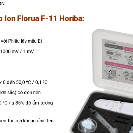
ION
o Ion Florua F-11 Horiba:
 với Phiếu lấy mẫu B)
n 1000 mV / 1 mV
: 0 đến 50,0 ⁰C / 0,1 ⁰C
(đơn sắc) có đèn nền
0 ⁰C / ≤ 85% độ ẩm tương
 liên tục mà không cần đèn