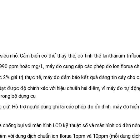
siêu nhỏ: Cảm biến có thể thay thế, có tinh thể lanthanum trifluo
990 ppm hoặc mg/L, máy đo cung cấp các phép đo ion florua chí
c 2% giá trị thực tế, máy đo đảm bảo kết quả đáng tin cậy cho c
 Đạt được độ chính xác với hiệu chuẩn hai điểm, vì máy đo tự độ
trong bộ dụng cụ.
giữ: Hỗ trợ người dùng ghi lại các phép đo ổn định, máy đo hiển
chống bụi với màn hình LCD kỹ thuật số và màn hình có đèn nền
kèm với dung dịch chuẩn ion florua 1ppm và 10ppm (mỗi dung dịch