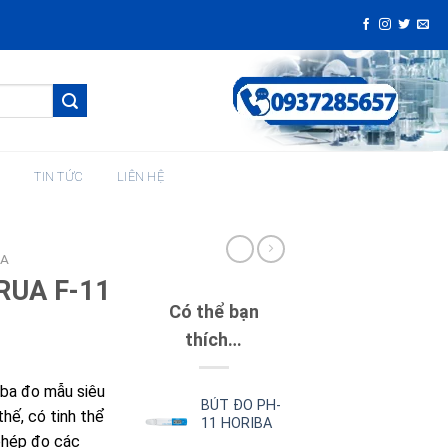
H
TIN TỨC
LIÊN HỆ
BA
RUA F-11
Có thể bạn
thích…
iba đo mẫu siêu
BÚT ĐO PH-
hế, có tinh thể
11 HORIBA
 phép đo các