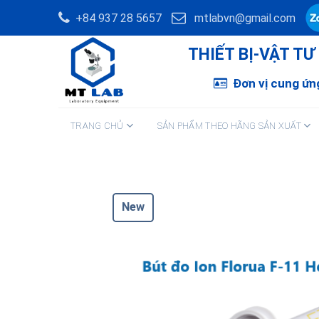
Skip
+84 937 28 5657
mtlabvn@gmail.com
to
content
THIẾT BỊ-VẬT T
Đơn vị cung ứng
TRANG CHỦ
SẢN PHẨM THEO HÃNG SẢN XUẤT
New