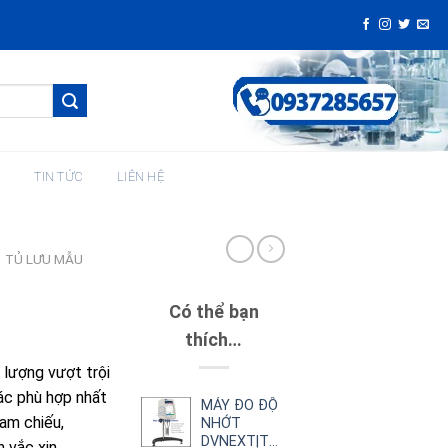
H
TIN TỨC
LIÊN HỆ
TỦ LƯU MẪU
Có thể bạn
thích…
lượng vượt trội
ác phù hợp nhất
MÁY ĐO ĐỘ
am chiếu,
NHỚT
DVNEXT|THAY
 vắc xin.