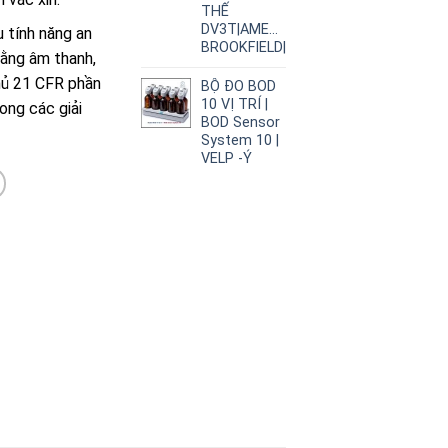
THẾ
DV3T|AMETEK
 tính năng an
BROOKFIELD|
bằng âm thanh,
hủ 21 CFR phần
BỘ ĐO BOD
10 VỊ TRÍ |
rong các giải
BOD Sensor
System 10 |
VELP -Ý