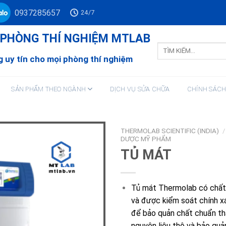
0937285657
24/7
Ư PHÒNG THÍ NGHIỆM MTLAB
Tìm
kiếm:
 uy tín cho mọi phòng thí nghiệm
SẢN PHẨM THEO NGÀNH
DỊCH VỤ SỬA CHỮA
CHÍNH SÁC
THERMOLAB SCIENTIFIC (INDIA)
/
DƯỢC MỸ PHẨM
TỦ MÁT
Tủ mát Thermolab có chất 
và được kiểm soát chính x
để bảo quản chất chuẩn th
nguyên liệu thô và bảo quản