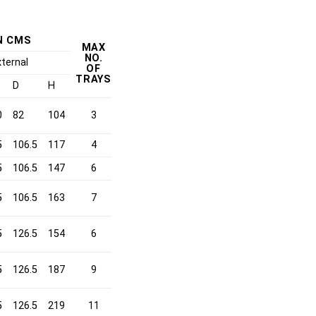
N CMS
MAX
NO.
xternal
OF
TRAYS
W
D
H
0
82
104
3
5
106.5
117
4
5
106.5
147
6
5
106.5
163
7
5
126.5
154
6
5
126.5
187
9
5
126.5
219
11