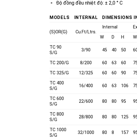
Độ đồng đều nhiệt độ: ± 2,0 ° C
MODELS
INTERNAL
DIMENSIONS I
Internal
E
(S)OR(G)
Cu.Ft/Ltrs.
W
D
H
TC 90
3/90
45
40
50
6
S/G
TC 200/G
8/200
60
63
60
7
TC 325/G
12/325
60
60
90
7
TC 400
16/400
60
63
106
7
S/G
TC 600
22/600
80
80
95
9
S/G
TC 800
28/800
80
80
125
9
S/G
TC 1000
32/1000
80
8
157
9
S/G