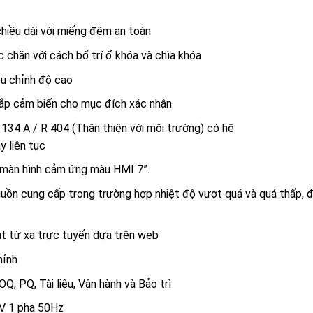
chiều dài với miếng đệm an toàn
 chắn với cách bố trí ổ khóa và chìa khóa
ều chỉnh độ cao
ắp cảm biến cho mục đích xác nhận
134 A / R 404 (Thân thiện với môi trường) có hệ
y liên tục
i màn hình cảm ứng màu HMI 7”.
guồn cung cấp trong trường hợp nhiệt độ vượt quá và quá thấp, 
t từ xa trực tuyến dựa trên web
hỉnh
Q, PQ, Tài liệu, Vận hành và Bảo trì
3V 1 pha 50Hz