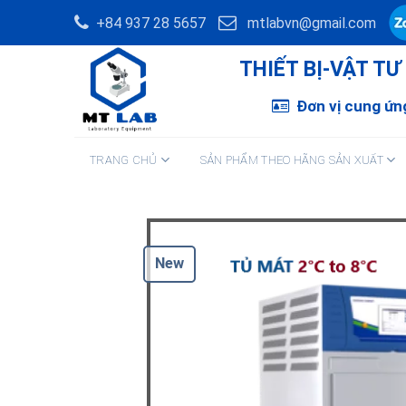
Skip
+84 937 28 5657
mtlabvn@gmail.com
to
content
THIẾT BỊ-VẬT T
Đơn vị cung ứng
TRANG CHỦ
SẢN PHẨM THEO HÃNG SẢN XUẤT
New