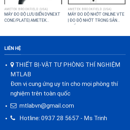
AMETEK BROOKFIELD (USA)
AMETEK BROOKFIELD (USA)
MÁY ĐO ĐỘ LƯU BIẾN DVNEXT
MÁY ĐO ĐỘ NHỚT ONLINE VTE
CONE/PLATE| AMETEK
| ĐO ĐỘ NHỚT TRONG SẢN
BROOKFIELD
XUẤT
LIÊN HỆ
THIẾT BỊ-VẬT TƯ PHÒNG THÍ NGHIỆM
MTLAB
Đơn vị cung ứng uy tín cho mọi phòng thí
nghiệm trên toàn quốc
mtlabvn@gmail.com
Hotline: 0937 28 5657 - Ms Trinh