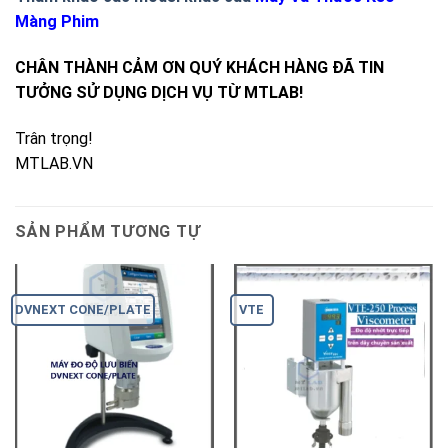
Màng Phim
CHÂN THÀNH CẢM ƠN QUÝ KHÁCH HÀNG ĐÃ TIN
TƯỞNG SỬ DỤNG DỊCH VỤ TỪ MTLAB!
Trân trọng!
MTLAB.VN
SẢN PHẨM TƯƠNG TỰ
DVNEXT CONE/PLATE
VTE