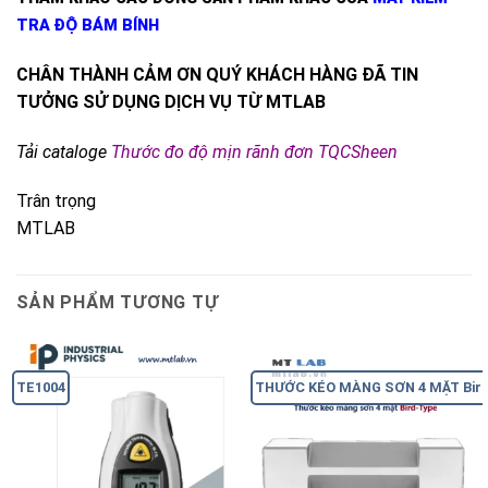
TRA ĐỘ BÁM BÍNH
CHÂN THÀNH CẢM ƠN QUÝ KHÁCH HÀNG ĐÃ TIN
TƯỞNG SỬ DỤNG DỊCH VỤ TỪ MTLAB
Tải cataloge
Thước đo độ mịn rãnh đơn TQCSheen
Trân trọng
MTLAB
SẢN PHẨM TƯƠNG TỰ
TE1004
THƯỚC KÉO MÀNG SƠN 4 MẶT Bird