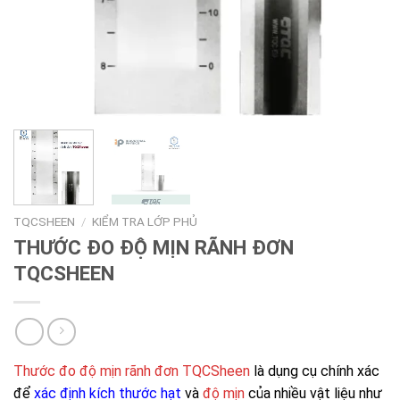
TQCSHEEN
/
KIỂM TRA LỚP PHỦ
THƯỚC ĐO ĐỘ MỊN RÃNH ĐƠN
TQCSHEEN
Thước đo độ mịn rãnh đơn TQCSheen
là dụng cụ chính xác
để
xác định kích thước hạt
và
độ mịn
của nhiều vật liệu như