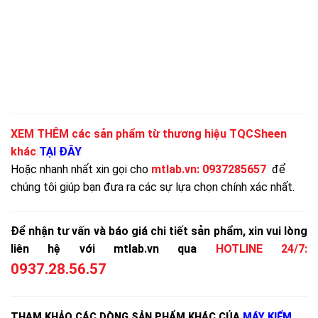
XEM THÊM các sản phẩm từ thương hiệu TQCSheen
khác
TẠI ĐÂY
Hoặc nhanh nhất xin gọi cho
mtlab.vn
:
0937285657
để
chúng tôi giúp bạn đưa ra các sự lựa chọn chính xác nhất.
Để nhận tư vấn và báo giá chi tiết sản phẩm, xin vui lòng
liên hệ với mtlab.vn qua
HOTLINE 24/7:
0937.28.56.57
THAM KHẢO CÁC DÒNG SẢN PHẨM KHÁC CỦA
MÁY KIỂM