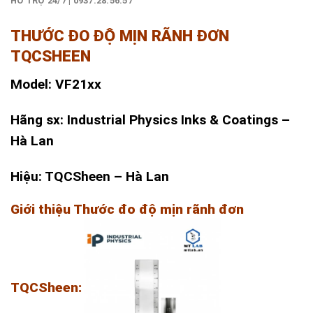
HỖ TRỢ 24/7 | 0937.28.56.57
THƯỚC ĐO ĐỘ MỊN RÃNH ĐƠN
TQCSHEEN
Model: VF21xx
Hãng sx: Industrial Physics Inks & Coatings –
Hà Lan
Hiệu: TQCSheen – Hà Lan
Giới thiệu Thước đo độ mịn rãnh đơn
TQCSheen: