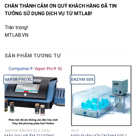
CHÂN THÀNH CẢM ƠN QUÝ KHÁCH HÀNG ĐÃ TIN
TƯỞNG SỬ DỤNG DỊCH VỤ TỪ MTLAB!
Trân trọng!
MTLAB.VN
SẢN PHẨM TƯƠNG TỰ
VAPOR PRO XL
ENZYM GDE
AMETEK BROOKFIELD (USA)
VELP