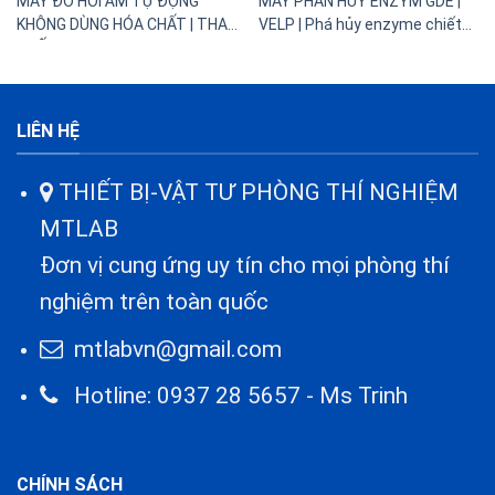
MÁY ĐO HƠI ẨM TỰ ĐỘNG
MÁY PHÂN HỦY ENZYM GDE |
KHÔNG DÙNG HÓA CHẤT | THAY
VELP | Phá hủy enzyme chiết
THẾ KARL FISCHER
xơ
LIÊN HỆ
THIẾT BỊ-VẬT TƯ PHÒNG THÍ NGHIỆM
MTLAB
Đơn vị cung ứng uy tín cho mọi phòng thí
nghiệm trên toàn quốc
mtlabvn@gmail.com
Hotline: 0937 28 5657 - Ms Trinh
CHÍNH SÁCH