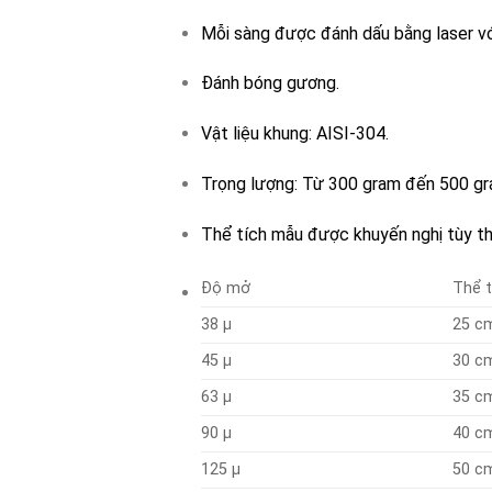
Mỗi sàng được đánh dấu bằng laser vớ
Đánh bóng gương.
Vật liệu khung: AISI-304.
Trọng lượng: Từ 300 gram đến 500 gr
Thể tích mẫu được khuyến nghị tùy t
Độ mở
Thể 
38 µ
25 c
45 µ
30 c
63 µ
35 c
90 µ
40 c
125 µ
50 c