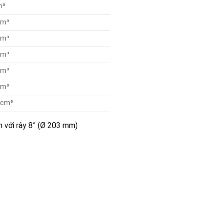
m³
cm³
cm³
cm³
cm³
cm³
 cm³
 với rây 8” (Ø 203 mm)