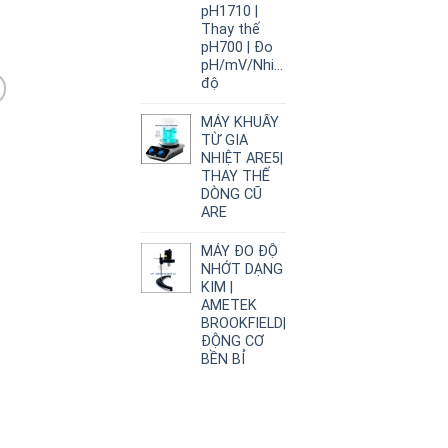
pH1710 |
Thay thế
pH700 | Đo
pH/mV/Nhiệt
độ
MÁY KHUẤY
TỪ GIA
NHIỆT ARE5|
THAY THẾ
DÒNG CŨ
ARE
MÁY ĐO ĐỘ
NHỚT DẠNG
KIM |
AMETEK
BROOKFIELD|
ĐỘNG CƠ
BỀN BỈ