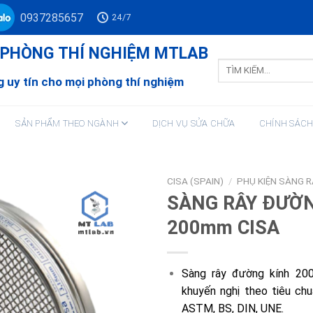
0937285657
24/7
Ư PHÒNG THÍ NGHIỆM MTLAB
Tìm
kiếm:
 uy tín cho mọi phòng thí nghiệm
SẢN PHẨM THEO NGÀNH
DỊCH VỤ SỬA CHỮA
CHÍNH SÁC
CISA (SPAIN)
/
PHỤ KIỆN SÀNG R
SÀNG RÂY ĐƯỜN
200mm CISA
Sàng rây đường kính 20
khuyến nghị theo tiêu ch
ASTM, BS, DIN, UNE.