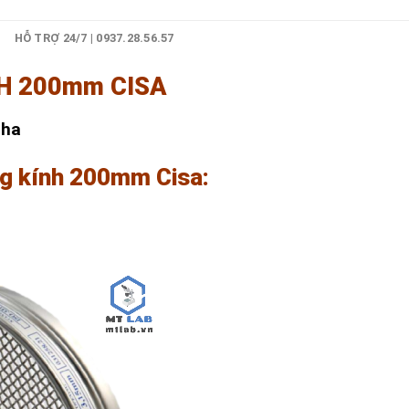
)
HỖ TRỢ 24/7 | 0937.28.56.57
H 200mm CISA
Nha
ng kính 200mm Cisa: