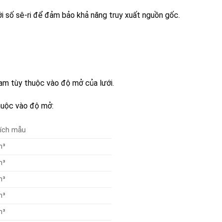
i số sê-ri để đảm bảo khả năng truy xuất nguồn gốc.
am tùy thuộc vào độ mở của lưới.
huộc vào độ mở:
tích mẫu
m³
m³
m³
m³
m³