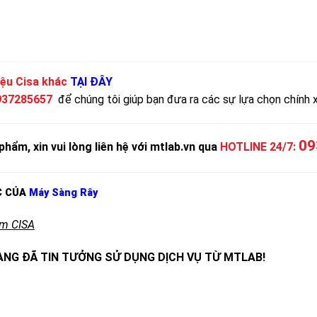
ệu Cisa khác
TẠI ĐÂY
937285657
để chúng tôi giúp bạn đưa ra các sự lựa chọn chính 
09
phẩm, xin vui lòng liên hệ với mtlab.vn qua
HOTLINE 24/7:
C CỦA
Máy Sàng Rây
mm CISA
NG ĐÃ TIN TƯỞNG SỬ DỤNG DỊCH VỤ TỪ MTLAB!