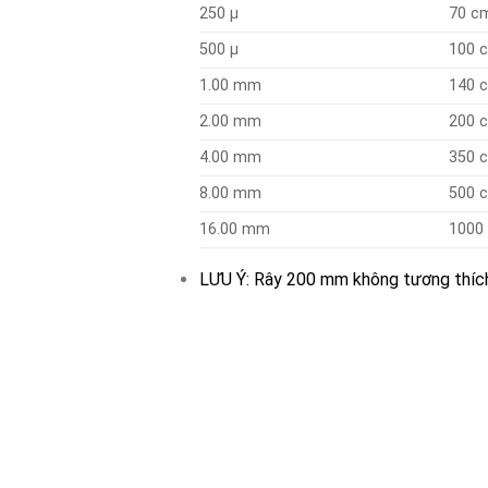
250 µ
70 c
500 µ
100 
1.00 mm
140 
2.00 mm
200 
4.00 mm
350 
8.00 mm
500 
16.00 mm
1000
LƯU Ý: Rây 200 mm không tương thích