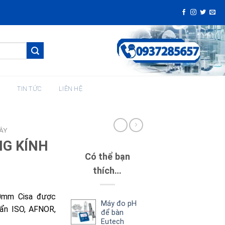
H
TIN TỨC
LIÊN HỆ
ÂY
G KÍNH
Có thể bạn
thích…
0mm Cisa được
Máy đo pH
uẩn ISO, AFNOR,
để bàn
Eutech