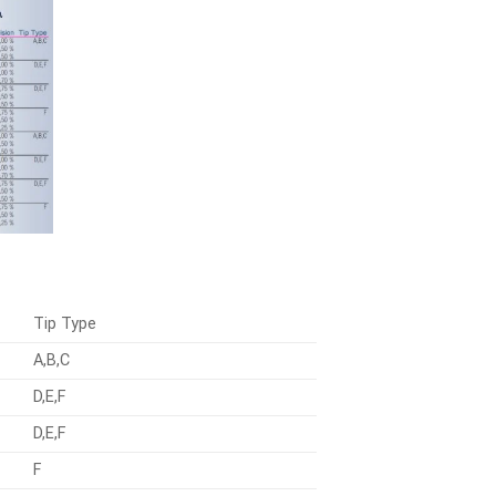
Tip Type
A,B,C
D,E,F
D,E,F
F