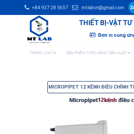
Skip
+84 937 28 5657
mtlabvn@gmail.com
to
content
THIẾT BỊ-VẬT T
Đơn vị cung ứng
TRANG CHỦ
SẢN PHẨM THEO HÃNG SẢN XUẤT
MICROPIPET 12 KÊNH ĐIỀU CHỈNH T