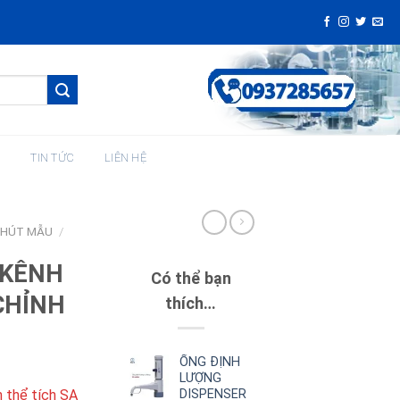
H
TIN TỨC
LIÊN HỆ
 HÚT MẪU
/
 KÊNH
Có thể bạn
CHỈNH
thích…
ỐNG ĐỊNH
LƯỢNG
DISPENSER
h thể tích SA