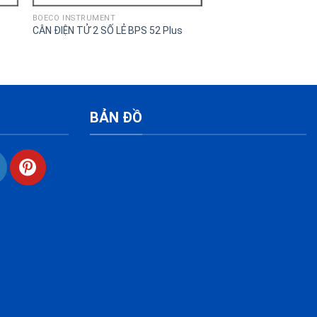
BOECO INSTRUMENT
THIẾT BỊ PHÒNG LAB
CÂN ĐIỆN TỬ 2 SỐ LẺ BPS 52 Plus
CÂN PHÂN TÍCH 3 SỐ L
BẢN ĐỒ