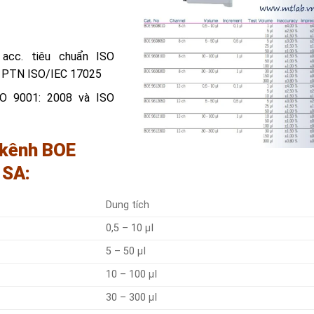
 acc. tiêu chuẩn ISO
n PTN ISO/IEC 17025
SO 9001: 2008 và ISO
 kênh BOE
 SA:
Dung tích
0,5 – 10 µI
5 – 50 µI
10 – 100 µI
30 – 300 µI