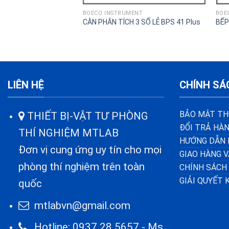
BOECO INSTRUMENT
BOE
CÂN PHÂN TÍCH 3 SỐ LẺ BPS 41 Plus
BẾP
LIÊN HỆ
CHÍNH SÁ
BẢO MẬT TH
THIẾT BỊ-VẬT TƯ PHÒNG
ĐỔI TRẢ HÀN
THÍ NGHIỆM MTLAB
HƯỚNG DẪN 
Đơn vị cung ứng uy tín cho mọi
GIAO HÀNG 
phòng thí nghiệm trên toàn
CHÍNH SÁCH
GIẢI QUYẾT 
quốc
mtlabvn@gmail.com
Hotline: 0937 28 5657 - Ms