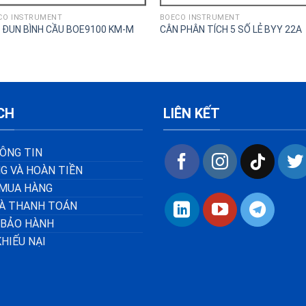
CO INSTRUMENT
BOECO INSTRUMENT
 ĐUN BÌNH CẦU BOE9100 KM-M
CÂN PHÂN TÍCH 5 SỐ LẺ BYY 22A
CH
LIÊN KẾT
ÔNG TIN
G VÀ HOÀN TIỀN
MUA HÀNG
VÀ THANH TOÁN
 BẢO HÀNH
KHIẾU NẠI