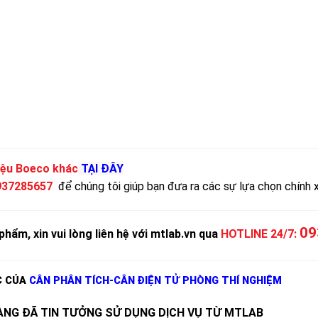
iệu Boeco khác
TẠI ĐÂY
937285657
để chúng tôi giúp bạn đưa ra các sự lựa chọn chính 
09
phẩm, xin vui lòng liên hệ với mtlab.vn qua
HOTLINE 24/7:
C CỦA
CÂN PHÂN TÍCH-CÂN ĐIỆN TỬ PHÒNG THÍ NGHIỆM
NG ĐÃ TIN TƯỞNG SỬ DỤNG DỊCH VỤ TỪ MTLAB