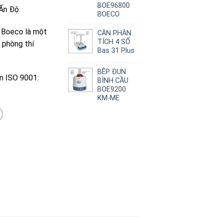
BOE96800
 Ấn Độ
BOECO
 Boeco là một
CÂN PHÂN
TÍCH 4 SỐ
 phòng thí
Bas 31 Plus
BẾP ĐUN
n ISO 9001:
BÌNH CẦU
BOE9200
KM-ME