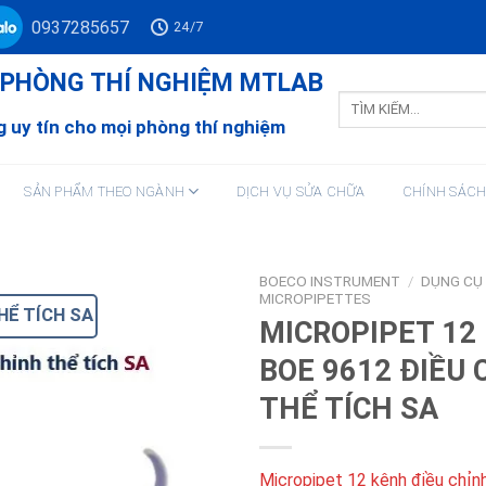
0937285657
24/7
Ư PHÒNG THÍ NGHIỆM MTLAB
Tìm
kiếm:
 uy tín cho mọi phòng thí nghiệm
SẢN PHẨM THEO NGÀNH
DỊCH VỤ SỬA CHỮA
CHÍNH SÁC
BOECO INSTRUMENT
/
DỤNG CỤ
MICROPIPETTES
HỂ TÍCH SA
MICROPIPET 12
BOE 9612 ĐIỀU 
THỂ TÍCH SA
Micropipet 12 kênh điều chỉn