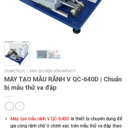
COMETECH
/
MÁY ĐO BỀN UỐN IMPACT
MÁY TẠO MẪU RÃNH V QC-640D | Chuẩn
bị mẫu thử va đập
Máy tạo mẫu rãnh V QC-640D
là thiết bị chuyên dụng để
gia công rãnh chữ V chính xác trên mẫu thử va đập theo