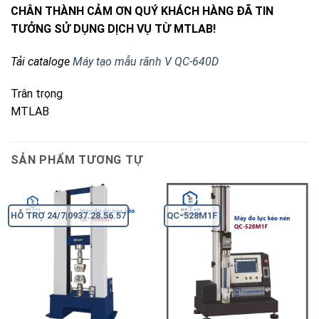
CHÂN THÀNH CẢM ƠN QUÝ KHÁCH HÀNG ĐÃ TIN
TƯỞNG SỬ DỤNG DỊCH VỤ TỪ MTLAB!
Tải cataloge
Máy tạo mẫu rãnh V QC-640D
Trân trọng
MTLAB
SẢN PHẨM TƯƠNG TỰ
HỖ TRỢ 24/7|0937.28.56.57
QC-528M1F