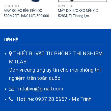
COMETECH
COMETECH
MÁY ĐO ĐỘ BỀN KÉO QC-
MÁY ĐO LỰC KÉO NÉN QC-
500M2F|THANG LỰC 500.000N-
528M1F | Thang lực
500KN(50.000kgf)
500N(50kgf)
LIÊN HỆ
THIẾT BỊ-VẬT TƯ PHÒNG THÍ NGHIỆM
MTLAB
Đơn vị cung ứng uy tín cho mọi phòng thí
nghiệm trên toàn quốc
mtlabvn@gmail.com
Hotline: 0937 28 5657 - Ms Trinh