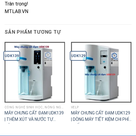
Trân trọng!
MTLAB.VN
SẢN PHẨM TƯƠNG TỰ
UDK139
UDK129
CÔNG NGHỆ SINH HỌC, NÔNG NGHIỆP
VELP
MÁY CHƯNG CẤT ĐẠM UDK139
MÁY CHƯNG CẤT ĐẠM UDK129
| THÊM XÚT VÀ NƯỚC TỰ
| DÒNG MÁY TIẾT KIỆM CHI PHÍ
ĐỘNG
NHẤT