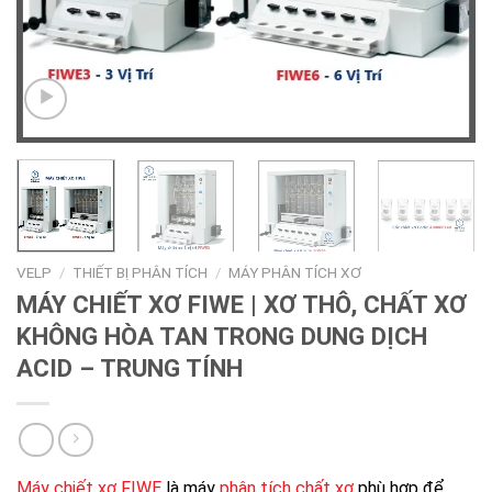
VELP
/
THIẾT BỊ PHÂN TÍCH
/
MÁY PHÂN TÍCH XƠ
MÁY CHIẾT XƠ FIWE | XƠ THÔ, CHẤT XƠ
KHÔNG HÒA TAN TRONG DUNG DỊCH
ACID – TRUNG TÍNH
Máy chiết xơ FIWE
là máy
phân tích chất xơ
phù hợp để