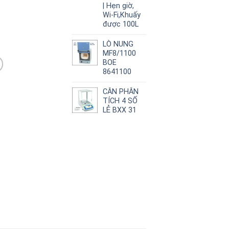
| Hẹn giờ,
Wi-Fi,Khuấy
được 100L
LÒ NUNG
MF8/1100
BOE
8641100
CÂN PHÂN
TÍCH 4 SỐ
LẺ BXX 31