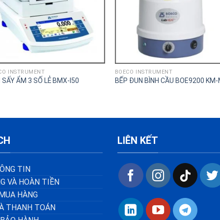
CO INSTRUMENT
BOECO INSTRUMENT
 SẤY ẨM 3 SỐ LẺ BMX-I50
BẾP ĐUN BÌNH CẦU BOE9200 KM
CH
LIÊN KẾT
ÔNG TIN
G VÀ HOÀN TIỀN
MUA HÀNG
VÀ THANH TOÁN