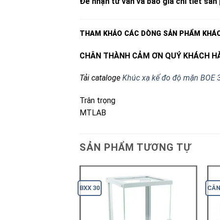
Để nhận tư vấn và báo giá chi tiết sản 
THAM KHẢO CÁC DÒNG SẢN PHẨM KHÁ
CHÂN THÀNH CẢM ƠN QUÝ KHÁCH HÀ
Tải cataloge
Khúc xạ kế đo độ mặn BOE 
Trân trọng
MTLAB
SẢN PHẨM TƯƠNG TỰ
BXX 30
CÂN