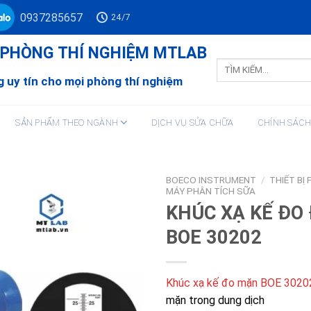
0937285657
24/7
Ư PHÒNG THÍ NGHIỆM MTLAB
Tìm
kiếm:
 uy tín cho mọi phòng thí nghiệm
SẢN PHẨM THEO NGÀNH
DỊCH VỤ SỬA CHỮA
CHÍNH SÁC
BOECO INSTRUMENT
/
THIẾT BỊ
MÁY PHÂN TÍCH SỮA
KHÚC XẠ KẾ ĐO
BOE 30202
Khúc xạ kế đo mặn BOE 3020
mặn trong dung dịch