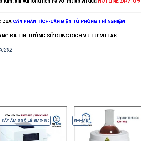
09
phẩm, xin vui lòng liên hệ với mtlab.vn qua
HOTLINE 24/7:
C CỦA
CÂN PHÂN TÍCH-CÂN ĐIỆN TỬ PHÒNG THÍ NGHIỆM
NG ĐÃ TIN TƯỞNG SỬ DỤNG DỊCH VỤ TỪ MTLAB
30202
 SẤY ẨM 3 SỐ LẺ BMX-I50
KM-ME