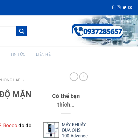
H
TIN TỨC
LIÊN HỆ
 PHÒNG LAB
/
 ĐỘ MẶN
Có thể bạn
thích…
MÁY KHUẤY
2 Boeco
đo độ
ĐŨA OHS
100 Advance