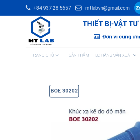
Skip
+84 937 28 5657
mtlabvn@gmail.com
to
content
THIẾT BỊ-VẬT T
Đơn vị cung ứng
TRANG CHỦ
SẢN PHẨM THEO HÃNG SẢN XUẤT
BOE 30202