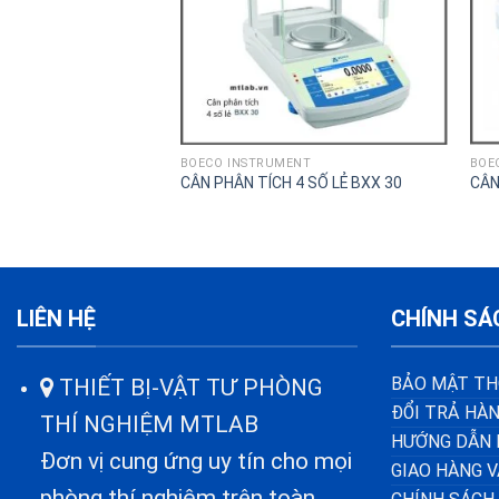
BOECO INSTRUMENT
BOE
CÂN PHÂN TÍCH 4 SỐ LẺ BXX 30
CÂN
LIÊN HỆ
CHÍNH SÁ
BẢO MẬT TH
THIẾT BỊ-VẬT TƯ PHÒNG
ĐỔI TRẢ HÀN
THÍ NGHIỆM MTLAB
HƯỚNG DẪN 
Đơn vị cung ứng uy tín cho mọi
GIAO HÀNG 
phòng thí nghiệm trên toàn