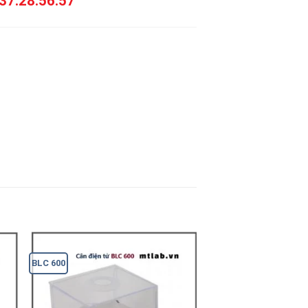
37.28.56.57
BLC 600
BPS 51 Plus