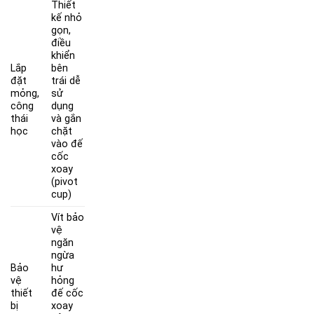
Thiết
kế nhỏ
gọn,
điều
khiển
Lắp
bên
đặt
trái dễ
mỏng,
sử
công
dụng
thái
và gắn
học
chặt
vào đế
cốc
xoay
(pivot
cup)
Vít bảo
vệ
ngăn
ngừa
Bảo
hư
vệ
hỏng
thiết
đế cốc
bị
xoay