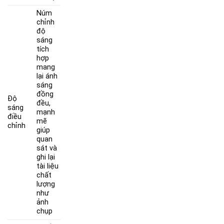
Núm
chỉnh
độ
sáng
tích
hợp
mang
lại ánh
sáng
đồng
Độ
đều,
sáng
mạnh
điều
mẽ
chỉnh
giúp
quan
sát và
ghi lại
tài liệu
chất
lượng
như
ảnh
chụp