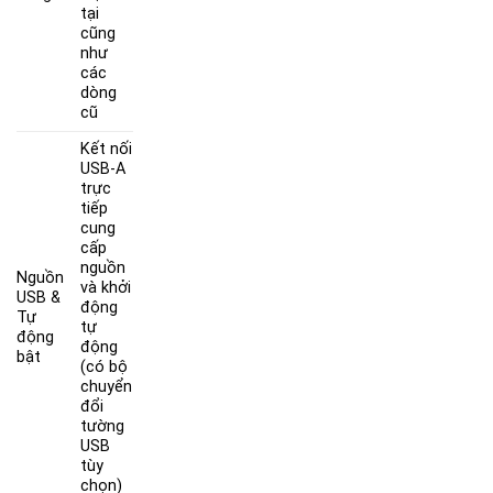
tại
cũng
như
các
dòng
cũ
Kết nối
USB-A
trực
tiếp
cung
cấp
nguồn
Nguồn
và khởi
USB &
động
Tự
tự
động
động
bật
(có bộ
chuyển
đổi
tường
USB
tùy
chọn)