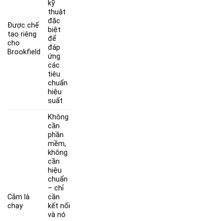
kỹ
thuật
đặc
Được chế
biệt
tạo riêng
để
cho
đáp
Brookfield
ứng
các
tiêu
chuẩn
hiệu
suất
Không
cần
phần
mềm,
không
cần
hiệu
chuẩn
– chỉ
Cắm là
cần
chạy
kết nối
và nó