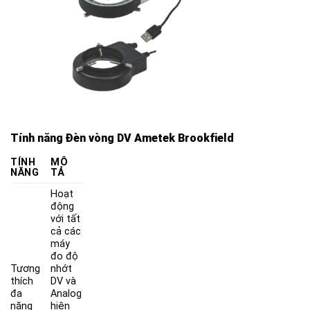
Tính năng Đèn vòng DV Ametek Brookfield
TÍNH
MÔ
NĂNG
TẢ
Hoạt
động
với tất
cả các
máy
đo độ
Tương
nhớt
thích
DV và
đa
Analog
năng
hiện