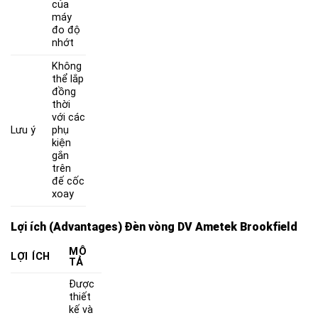
của
máy
đo độ
nhớt
Không
thể lắp
đồng
thời
với các
Lưu ý
phụ
kiện
gắn
trên
đế cốc
xoay
Lợi ích (Advantages) Đèn vòng DV Ametek Brookfield
MÔ
LỢI ÍCH
TẢ
Được
thiết
kế và