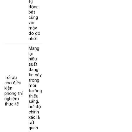
tự
động
bật
cùng
với
máy
đo độ
nhớt
Mang
lại
hiệu
suất
đáng
tin cậy
Tối ưu
trong
cho điều
môi
kiện
trường
phòng thí
thiếu
nghiệm
sáng,
thực tế
nơi độ
chính
xác là
rất
quan