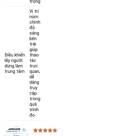
trọng
Vị trí
núm
chỉnh
độ
sáng
bên
trái
giúp
Điều khiển
thao
lấy người
tác
dùng làm
trực
trung tâm
quan,
dễ
dàng
truy
cập
trong
quá
trình
đo