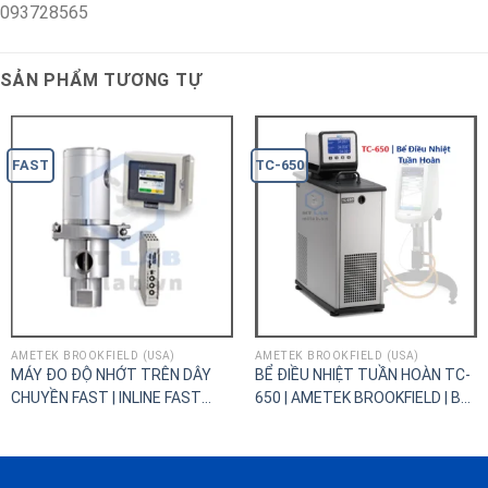
093728565
SẢN PHẨM TƯƠNG TỰ
FAST
TC-650
AMETEK BROOKFIELD (USA)
AMETEK BROOKFIELD (USA)
MÁY ĐO ĐỘ NHỚT TRÊN DÂY
BỂ ĐIỀU NHIỆT TUẦN HOÀN TC-
CHUYỀN FAST | INLINE FAST
650 | AMETEK BROOKFIELD | Bể
VISCOSITY
Tuần Hoàn