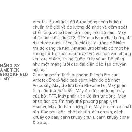
Brookfield
Ametek Brookfield đã được công nhận là tiêu
chuẩn thế giới về đo lường độ nhớt và kiểm soát
chất lỏng, achất bán rắn trong hơn 85 năm. Máy
phân tích kết cấu CT3, CTX của Brookfield cũng đã
đạt được danh tiếng là thiết bị lý tưởng để kiểm
tra độ căng và nén. Ametek Brookfield có một hệ
thống hỗ trợ toàn cầu tuyệt vời với các văn phòng
khu vực ở Anh, Trung Quốc, Đức và Ấn Độ cũng
như một mạng lưới các đại diện đào tạo chuyên
HÃNG SX:
nghiệp .
AMETEK
BROOKFIELD
Các sản phẩm thiết bị phòng thí nghiệm của
- MỸ
Ametek Brookfield bao gồm: Máy đo độ nhớt
Viscosity, Máy đo lưu biến Rheometer, Máy phân
tích cấu trúc/kết cấu, Máy đo độ rơi/dòng chảy
của bột PFT, Máy phân tích độ ẩm tự động, Máy
phân tích độ ẩm thay thế phương pháp Karl
Fischer, Máy đo hàm lượng tro, Máy đo ẩm và chất
rắn, Các phụ kiện: nhớt chuẩn, dầu chuẩn, cánh
khuấy cơ bản, cánh khuấy chữ T, cánh khuấy cone
& plate, ….