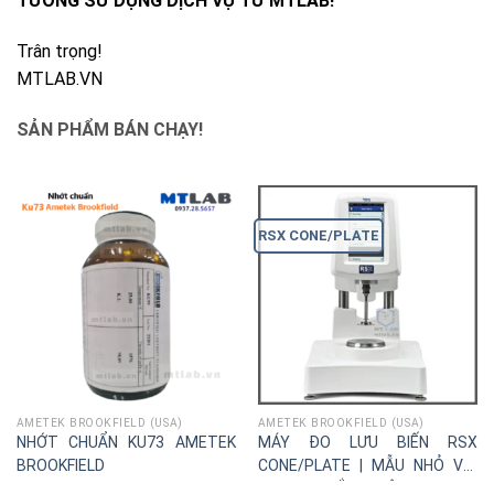
TƯỞNG SỬ DỤNG DỊCH VỤ TỪ MTLAB!
Trân trọng!
MTLAB.VN
SẢN PHẨM BÁN CHẠY!
RSX CONE/PLATE
AMETEK BROOKFIELD (USA)
AMETEK BROOKFIELD (USA)
NHỚT CHUẨN KU73 AMETEK
MÁY ĐO LƯU BIẾN RSX
BROOKFIELD
CONE/PLATE | MẪU NHỎ VỚI
THANG CẮT RỘNG|Ametek