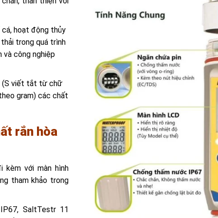
chắn, thân thiện với
 cá, hoạt động thủy
hải trong quá trình
 ấn và công nghiệp
(S viết tắt từ chữ
h theo gram) các chất
ất rắn hòa
đi kèm với màn hình
dàng tham khảo trong
IP67, SaltTestr 11