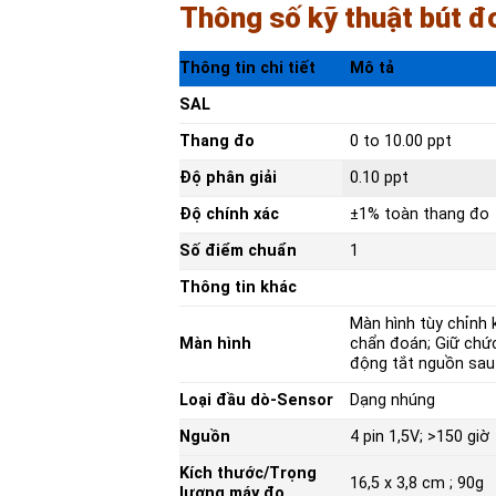
Thông số kỹ thuật bút đ
Thông tin chi tiết
Mô tả
SAL
Thang đo
0 to 10.00 ppt
Độ phân giải
0.10 ppt
Độ chính xác
±1% toàn thang đo
Số điểm chuẩn
1
Thông tin khác
Màn hình tùy chỉnh k
Màn hình
chẩn đoán; Giữ chứ
động tắt nguồn sau
Loại đầu dò-Sensor
Dạng nhúng
Nguồn
4 pin 1,5V; >150 giờ
Kích thước/Trọng
16,5 x 3,8 cm ; 90g
lượng máy đo