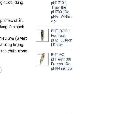
ng nước, dung
pH1710 |
Thay thế
pH700 | Đo
pH/mV/Nhiệt
p, chắc chắn,
độ
 dàng làm sạch
BÚT ĐO PH
EcoTestr
hiệu S‰ (S viết
pH2 | Eutech
 là tổng lượng
| Đo pH
 tan chứa trong
BÚT ĐO
pHTestr 30|
Eutech | Đo
pH/Nhiệt độ