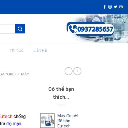
H
TIN TỨC
LIÊN HỆ
NGAPORE)
/
MÁY
N
Có thể bạn
thích…
Máy đo pH
Eutech
chống
để bàn
tra
độ mặn
Eutech