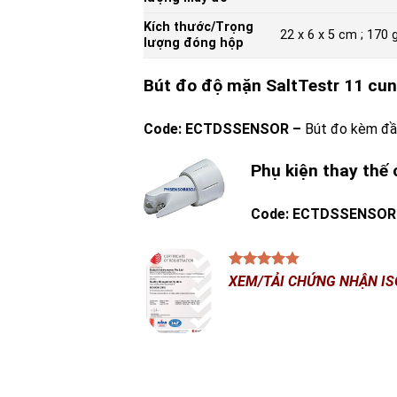
Kích thước/Trọng
22 x 6 x 5 cm ; 170 
lượng đóng hộp
Bút đo độ mặn SaltTestr 11 cu
Code: ECTDSSENSOR –
Bút đo kèm đầ
Phụ kiện thay thế
Code: ECTDSSENSOR
XEM/TẢI CHỨNG NHẬN IS