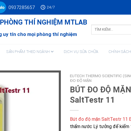
0937285657
24/7
Ư PHÒNG THÍ NGHIỆM MTLAB
Tìm
kiếm:
 uy tín cho mọi phòng thí nghiệm
SẢN PHẨM THEO NGÀNH
DỊCH VỤ SỬA CHỮA
CHÍNH SÁC
EUTECH THERMO SCIENTIFIC (SI
ĐO ĐỘ MẶN
BÚT ĐO ĐỘ MẶ
SaltTestr 11
Bút đo độ mặn SaltTestr 11 
thấm nước Lý tưởng để kiểm 