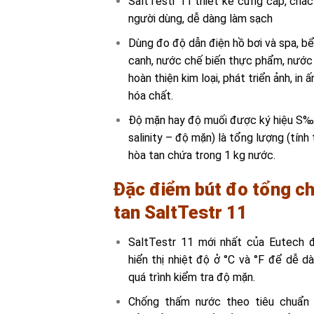
SaltTestr 11 thiết kế cứng cáp, chắc 
người dùng, dễ dàng làm sạch
Dùng đo độ dẫn điện hồ bơi và spa, bể
canh, nước chế biến thực phẩm, nước t
hoàn thiện kim loại, phát triển ảnh, in
hóa chất.
Độ mặn hay độ muối được ký hiệu S‰ 
salinity – độ mặn) là tổng lượng (tín
hòa tan chứa trong 1 kg nước.
Đặc điểm bút đo tổng ch
tan SaltTestr 11
SaltTestr 11 mới nhất của Eutech 
hiển thị nhiệt độ ở °C và °F để dễ 
quá trình kiểm tra độ mặn.
Chống thấm nước theo tiêu chuẩn 