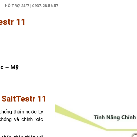
)
HỖ TRỢ 24/7 | 0937.28.56.57
str 11
ic – Mỹ
 SaltTestr 11
 chống thấm nước Lý
hóng và chính xác