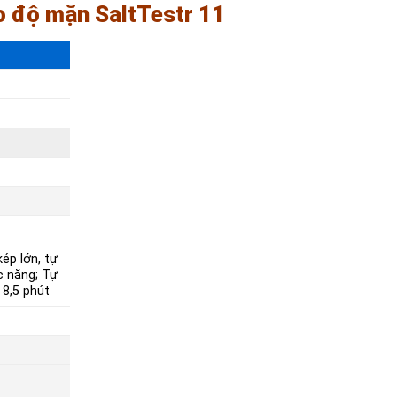
o độ mặn SaltTestr 11
ép lớn, tự
c năng; Tự
 8,5 phút