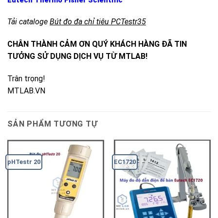
Eutech Thermo Fisher Scientific
Tải cataloge
Bút đo đa chỉ tiêu PCTestr35
CHÂN THÀNH CẢM ƠN QUÝ KHÁCH HÀNG ĐÃ TIN
TƯỞNG SỬ DỤNG DỊCH VỤ TỪ MTLAB!
Trân trọng!
MTLAB.VN
SẢN PHẨM TƯƠNG TỰ
pHTestr 20
EC1720