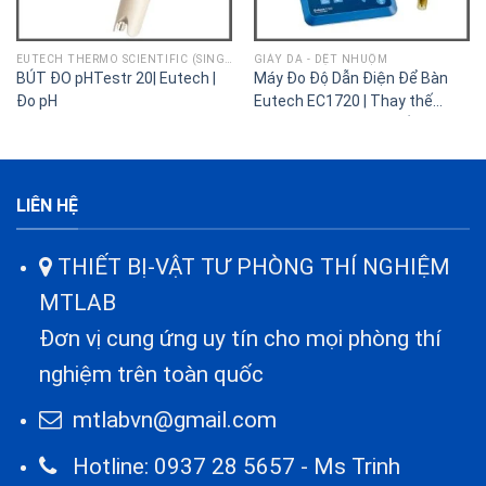
EUTECH THERMO SCIENTIFIC (SINGAPORE)
GIÀY DA - DỆT NHUỘM
BÚT ĐO pHTestr 20| Eutech |
Máy Đo Độ Dẫn Điện Để Bàn
Đo pH
Eutech EC1720 | Thay thế
CON700 | Đo CON/Muối/TDS/
°C
LIÊN HỆ
THIẾT BỊ-VẬT TƯ PHÒNG THÍ NGHIỆM
MTLAB
Đơn vị cung ứng uy tín cho mọi phòng thí
nghiệm trên toàn quốc
mtlabvn@gmail.com
Hotline: 0937 28 5657 - Ms Trinh