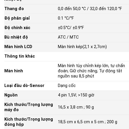
Thang đo
0,0 đến 50,0 °C / 32,0 đến 120,0 °F
Độ phân giaỉ
0.1 °C/°F
Độ chính xác
±0.5°C/ ±0.9°F
Bù nhiệt độ
ATC / MTC
Màn hình LCD
Màn hình kép(2,1 x 2,7cm)
Thông tin khác
Màn hình tùy chỉnh kép lớn, tự chẩn
Màn hình
đoán; Giữ chức năng; Tự động tắt
nguồn sau 8,5 phút
Loại đầu dò-Sensor
Dạng cốc
Nguồn
4 pin 1,5V; >150 giờ
Kích thước/Trọng lượng
16,5 x 3,8 cm ; 90 g
máy đo
Kích thước/Trọng lượng
18,5 cm x 6,5 cm x 5 cm ; 200 g
đóng hộp