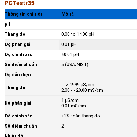
PCTestr35
Thông tin chi tiết
Mô tả
pH
Thang đo
0.00 to 14.00 pH
Độ phân giải
0.01 pH
Độ chính xác
±0.01 pH
Số điểm chuẩn
5 (USA/NIST)
Độ dẫn điện
.. -> 1999 µS/cm
Thang đo
2.00 -> 20.00 mS/cm
1 µS/cm
Độ phân giải
0.01 mS/cm
Độ chính xác
±1% toàn thang đo
Số điểm chuẩn
2
Nhiệt độ