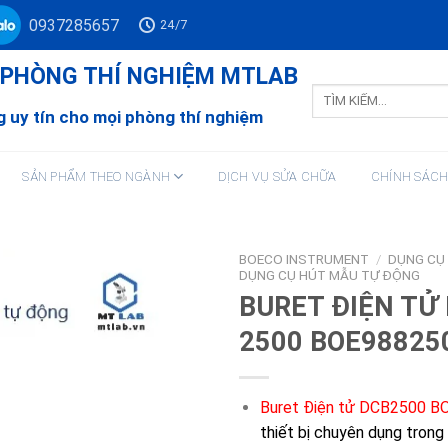
0937285657
24/7
Ư PHÒNG THÍ NGHIỆM MTLAB
Tìm
kiếm:
 uy tín cho mọi phòng thí nghiệm
SẢN PHẨM THEO NGÀNH
DỊCH VỤ SỬA CHỮA
CHÍNH SÁC
BOECO INSTRUMENT
/
DỤNG CỤ
DỤNG CỤ HÚT MẪU TỰ ĐỘNG
BURET ĐIỆN TỬ
2500 BOE98825
Buret Điện tử DCB2500 
thiết bị chuyên dụng trong