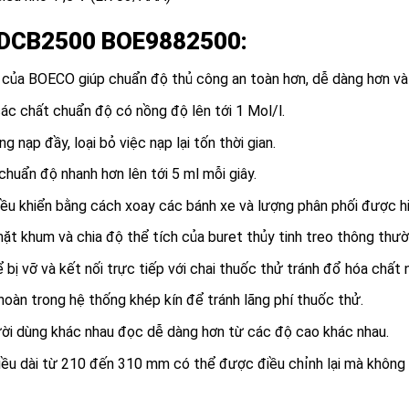
ử DCB2500 BOE9882500
:
a BOECO giúp chuẩn độ thủ công an toàn hơn, dễ dàng hơn và c
c chất chuẩn độ có nồng độ lên tới 1 Mol/l.
 nạp đầy, loại bỏ việc nạp lại tốn thời gian.
huẩn độ nhanh hơn lên tới 5 ml mỗi giây.
ều khiển bằng cách xoay các bánh xe và lượng phân phối được hiể
ặt khum và chia độ thể tích của buret thủy tinh treo thông thườ
bị vỡ và kết nối trực tiếp với chai thuốc thử tránh đổ hóa chất 
oàn trong hệ thống khép kín để tránh lãng phí thuốc thử.
ời dùng khác nhau đọc dễ dàng hơn từ các độ cao khác nhau.
ều dài từ 210 đến 310 mm có thể được điều chỉnh lại mà không c