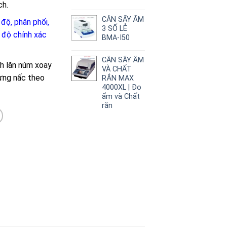
ch.
CÂN SẤY ẨM
độ, phân phối,
3 SỐ LẺ
 độ chính xác
BMA-I50
CÂN SẤY ẨM
h lăn núm xoay
VÀ CHẤT
ừng nấc theo
RẮN MAX
4000XL | Đo
ẩm và Chất
rắn