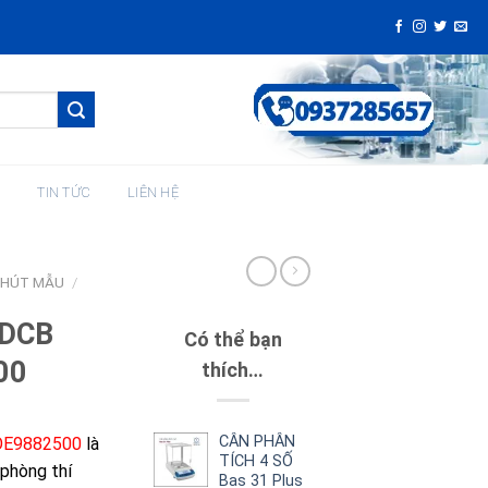
H
TIN TỨC
LIÊN HỆ
 HÚT MẪU
/
 DCB
Có thể bạn
00
thích…
CÂN PHÂN
BOE9882500
là
TÍCH 4 SỐ
 phòng thí
Bas 31 Plus