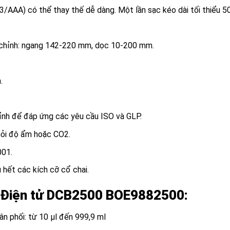
03/AAA) có thể thay thế dễ dàng. Một lần sạc kéo dài tối thiểu 50
u chỉnh: ngang 142-220 mm, dọc 10-200 mm.
.
ỉnh để đáp ứng các yêu cầu ISO và GLP.
hỏi độ ẩm hoặc CO2.
001.
 hết các kích cỡ cổ chai.
 Điện tử DCB2500 BOE9882500
:
n phối: từ 10 µl đến 999,9 ml