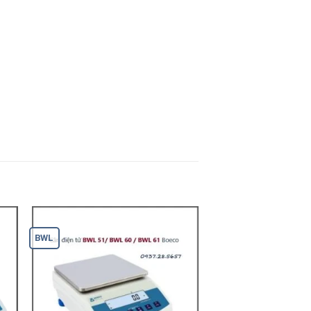
BWL
BYY 22