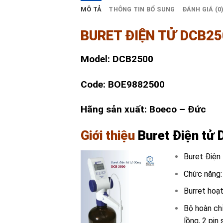
MÔ TẢ
THÔNG TIN BỔ SUNG
ĐÁNH GIÁ (0
BURET ĐIỆN TỬ DCB2
Model: DCB2500
Code: BOE9882500
Hãng sản xuất: Boeco – Đức
Giới thiệu
Buret Điện t
Buret Điện
Chức năng:
Burret hoạ
Bộ hoàn ch
lồng, 2 pin