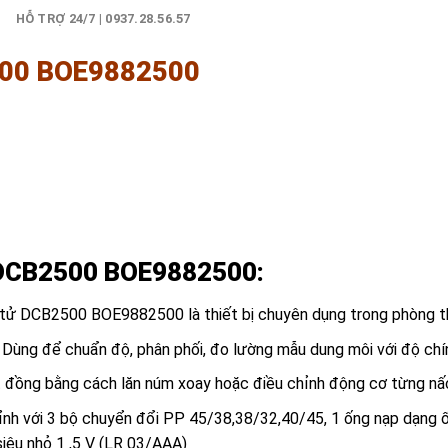
)
HỖ TRỢ 24/7 | 0937.28.56.57
500 BOE9882500
ử DCB2500 BOE9882500
:
 tử DCB2500 BOE9882500 là thiết bị chuyên dụng trong phòng thí
 Dùng để chuẩn độ, phân phối, đo lường mẫu dung môi với độ chí
t đồng bằng cách lăn núm xoay hoặc điều chỉnh động cơ từng nấc
ỉnh với 3 bộ chuyển đổi PP 45/38,38/32,40/45, 1 ống nạp dạng 
 siêu nhỏ 1 ,5 V (LR 03/AAA)