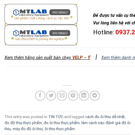
Để được tư vấn cụ th
Vui lòng liên hệ với c
Hotline:
0937.
|
Xem thêm hãng sản xuất bán chạy
VELP – Ý
Xem thêm danh 
This entry was posted in
TIN TỨC
and tagged
cách đo ôi thiu dễ nhất
,
đo độ thiu thực phẩm
,
đo ôi thiu thực phẩm
,
làm cách nào đánh giá độ ôi
thiu
,
máy đo độ ôi thiu
,
ôi thiu thực phẩm
.