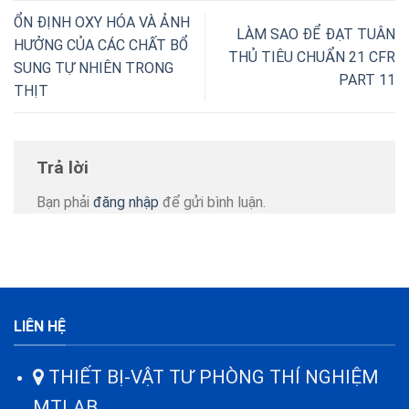
ỔN ĐỊNH OXY HÓA VÀ ẢNH
LÀM SAO ĐỂ ĐẠT TUÂN
HƯỞNG CỦA CÁC CHẤT BỔ
THỦ TIÊU CHUẨN 21 CFR
SUNG TỰ NHIÊN TRONG
PART 11
THỊT
Trả lời
Bạn phải
đăng nhập
để gửi bình luận.
LIÊN HỆ
THIẾT BỊ-VẬT TƯ PHÒNG THÍ NGHIỆM
MTLAB